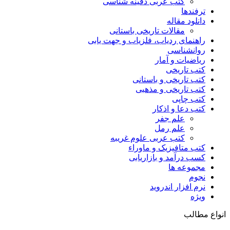
کتب عربی دفینه شناسی
ترفندها
دانلود مقاله
مقالات تاریخی باستانی
راهنمای ردیاب، فلزیاب و جهت یابی
روانشناسی
ریاضیات و آمار
کتب تاریخی
کتب تاریخی و باستانی
کتب تاریخی و مذهبی
کتب چاپی
کتب دعا و اذکار
علم جفر
علم رمل
کتب عربی علوم غریبه
کتب متافیزیک و ماوراء
کسب درآمد و بازاریابی
مجموعه ها
نجوم
نرم افزار اندروید
ویژه
انواع مطالب