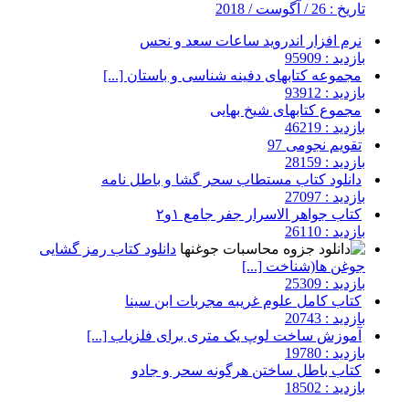
تاریخ : 26 / آگوست / 2018
نرم افزار اندروید ساعات سعد و نحس
بازدید : 95909
مجموعه کتابهای دفینه شناسی و باستان [...]
بازدید : 93912
مجموع کتابهای شیخ بهایی
بازدید : 46219
تقویم نجومی 97
بازدید : 28159
دانلود کتاب مستطاب سحر گشا و باطل نامه
بازدید : 27097
کتاب جواهر الاسرار جفر جامع ۱و۲
بازدید : 26110
دانلود کتاب رمز گشایی
جوغن ها(شناخت [...]
بازدید : 25309
کتاب کامل علوم غریبه مجربات ابن سینا
بازدید : 20743
آموزش ساخت لوپ یک متری برای فلزیاب [...]
بازدید : 19780
کتاب باطل ساختن هرگونه سحر و جادو
بازدید : 18502