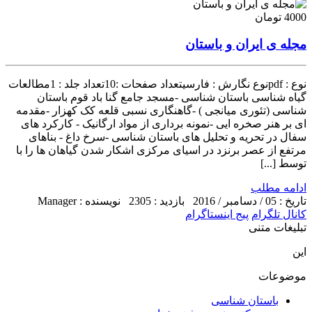
4000 تومان
مجله ی ایران و باستان
نوع : pdfنوع نگارش : فارسیتعداد صفحات :10تعداد جلد : 1مطالعات
گیاه شناسی باستان شناسی -مسجد جامع گنا باد قوم باستان
شناسی (تئوری میانجی ) -گاهنگاری نسبی قلعه کک کهزار -مقدمه
ای بر هنر صخره ایی -نمونه برداری از مواد ارگانیک - کارکرد های
سفال در تحریه و تحلیل های باستان شناسی -سرخ داغ - بناهای
مرتفع از عصر برنزد در اسیای مرکزی اشکار شدن گیاهان ها را با
توسط [...]
ادامه مطلب
تاریخ : 05 / دسامبر / 2016
بازدید : 2305
نویسنده : Manager
کانال تلگرام
پیج اینستاگرام
تبلیغات متنی
این
موضوعات
باستان شناسی