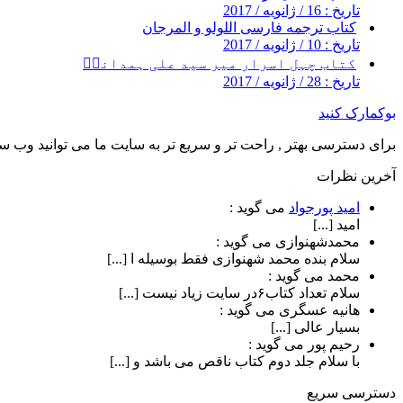
تاریخ : 16 / ژانویه / 2017
کتاب ترجمه فارسی اللولو و المرجان
تاریخ : 10 / ژانویه / 2017
کتاب چہل اسرار میر سید علی ہمدانیؒ
تاریخ : 28 / ژانویه / 2017
بوکمارک کنید
برای دسترسی بهتر , راحت تر و سریع تر به سایت ما می توانید وب سای
آخرین نظرات
امید پورجواد
می گوید :
امید [...]
محمدشهنوازی
می گوید :
سلام بنده محمد شهنوازی فقط بوسیله ا [...]
محمد
می گوید :
سلام تعداد کتاب۶در سایت زیاد نیست [...]
هانیه عسگری
می گوید :
بسیار عالی [...]
رحیم پور
می گوید :
با سلام جلد دوم کتاب ناقص می باشد و [...]
دسترسی سریع