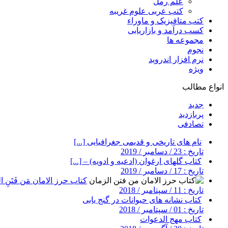
علم رمل
کتب عربی علوم غریبه
کتب متافیزیک و ماوراء
کسب درآمد و بازاریابی
مجموعه ها
نجوم
نرم افزار اندروید
ویژه
انواع مطالب
جدید
پربازدید
تصادفی
نام های تاریخی و قدیمی جغرافیایی [...]
تاریخ : 23 / دسامبر / 2019
کتاب گلهای ارغوان (ادعیه و ادویه) – [...]
تاریخ : 17 / دسامبر / 2019
کتاب حرز الامان مَن فَتَنِ ال
تاریخ : 11 / سپتامبر / 2018
کتاب نشانه های حیوانات در گنج یابی
تاریخ : 01 / سپتامبر / 2018
کتاب مهج الدعوات