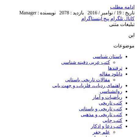
ادامه مطلب
تاریخ : 19 / نوامبر / 2016
بازدید : 2078
نویسنده : Manager
کانال تلگرام
پیج اینستاگرام
تبلیغات متنی
این
موضوعات
باستان شناسی
کتب عربی دفینه شناسی
ترفندها
دانلود مقاله
مقالات تاریخی باستانی
راهنمای ردیاب، فلزیاب و جهت یابی
روانشناسی
ریاضیات و آمار
کتب تاریخی
کتب تاریخی و باستانی
کتب تاریخی و مذهبی
کتب چاپی
کتب دعا و اذکار
علم جفر