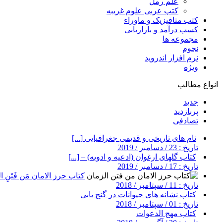
علم رمل
کتب عربی علوم غریبه
کتب متافیزیک و ماوراء
کسب درآمد و بازاریابی
مجموعه ها
نجوم
نرم افزار اندروید
ویژه
انواع مطالب
جدید
پربازدید
تصادفی
نام های تاریخی و قدیمی جغرافیایی [...]
تاریخ : 23 / دسامبر / 2019
کتاب گلهای ارغوان (ادعیه و ادویه) – [...]
تاریخ : 17 / دسامبر / 2019
کتاب حرز الامان مَن فَتَنِ ال
تاریخ : 11 / سپتامبر / 2018
کتاب نشانه های حیوانات در گنج یابی
تاریخ : 01 / سپتامبر / 2018
کتاب مهج الدعوات