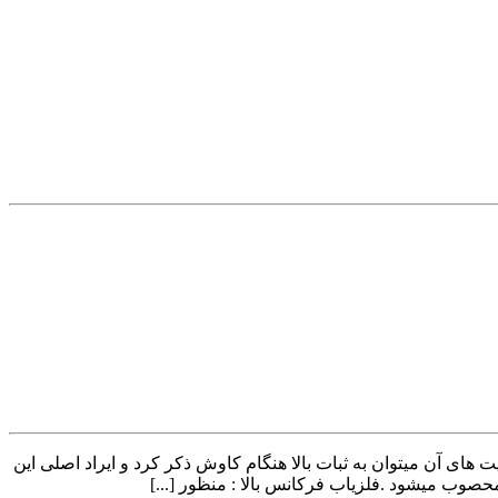
پایین : منظور از فرکانس پایین بودن فرکانسی مابین 100 تا 300 هرتز میباشد ، از مزیت های آن میتوان به ثبات بالا هنگام کاوش ذکر کرد و ایراد اصلی این
حصوب میشود .فلزیاب فرکانس بالا : منظور [...]