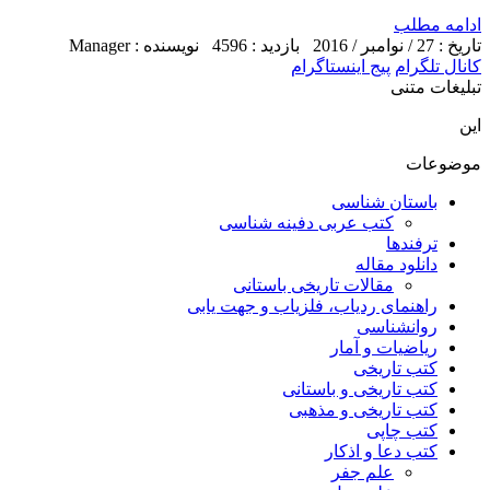
ادامه مطلب
تاریخ : 27 / نوامبر / 2016
بازدید : 4596
نویسنده : Manager
کانال تلگرام
پیج اینستاگرام
تبلیغات متنی
این
موضوعات
باستان شناسی
کتب عربی دفینه شناسی
ترفندها
دانلود مقاله
مقالات تاریخی باستانی
راهنمای ردیاب، فلزیاب و جهت یابی
روانشناسی
ریاضیات و آمار
کتب تاریخی
کتب تاریخی و باستانی
کتب تاریخی و مذهبی
کتب چاپی
کتب دعا و اذکار
علم جفر