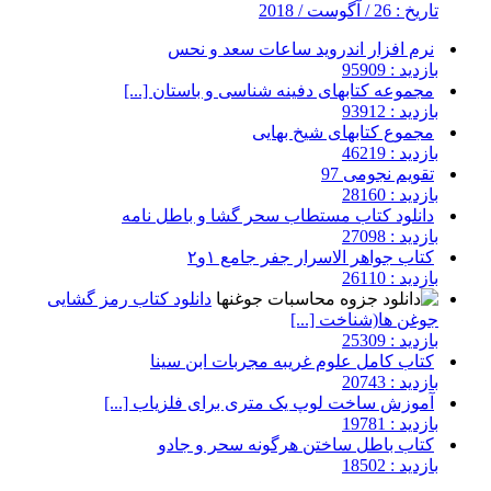
تاریخ : 26 / آگوست / 2018
نرم افزار اندروید ساعات سعد و نحس
بازدید : 95909
مجموعه کتابهای دفینه شناسی و باستان [...]
بازدید : 93912
مجموع کتابهای شیخ بهایی
بازدید : 46219
تقویم نجومی 97
بازدید : 28160
دانلود کتاب مستطاب سحر گشا و باطل نامه
بازدید : 27098
کتاب جواهر الاسرار جفر جامع ۱و۲
بازدید : 26110
دانلود کتاب رمز گشایی
جوغن ها(شناخت [...]
بازدید : 25309
کتاب کامل علوم غریبه مجربات ابن سینا
بازدید : 20743
آموزش ساخت لوپ یک متری برای فلزیاب [...]
بازدید : 19781
کتاب باطل ساختن هرگونه سحر و جادو
بازدید : 18502