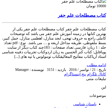
10000 تومان
کتاب مصطلحات علم جفر
کتاب مصطلحات علم جفر کتاب مصطلحات علم جفر یکی از
بهترین کتابها در زمینه آموزش علم جفر می باشد که توضیحات
کاملی راجع به حروف تهجی، ابجد منازل، اهطمی منازل، جمل کبیر،
بسط ملفوظی، طریقه مداخل اربعه و … می باشد. نوع : pdf تعداد
جلد : 1 زبان: فارسی تعداد صفحات : 183چند کتاب دیگر از سایت
پویافایل: کتاب کنز الحسین به زبان اردوکتاب تجربیات دفینه شناسی
استاد آریاکتاب مفاتیح المغالیقکتاب تومولوس یا تپه های [...]
ادامه مطلب
تاریخ : 21 / نوامبر / 2016
بازدید : 3151
نویسنده : Manager
کانال تلگرام
پیج اینستاگرام
تبلیغات متنی
این
موضوعات
باستان شناسی