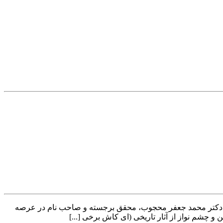
 دکتر ژاله متحدین که شادروان دکتر محمد جعفر محجوب، محقق برجسته و صاحب نام در عرصه
و چشم نواز از آثار تاریخی (ای کاش برخی [...]