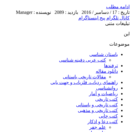
ادامه مطلب
تاریخ : 17 / دسامبر / 2016
بازدید : 2089
نویسنده : Manager
کانال تلگرام
پیج اینستاگرام
تبلیغات متنی
این
موضوعات
باستان شناسی
کتب عربی دفینه شناسی
ترفندها
دانلود مقاله
مقالات تاریخی باستانی
راهنمای ردیاب، فلزیاب و جهت یابی
روانشناسی
ریاضیات و آمار
کتب تاریخی
کتب تاریخی و باستانی
کتب تاریخی و مذهبی
کتب چاپی
کتب دعا و اذکار
علم جفر