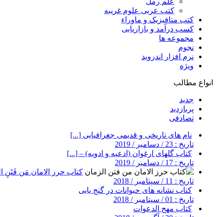
علم رمل
کتب عربی علوم غریبه
کتب متافیزیک و ماوراء
کسب درآمد و بازاریابی
مجموعه ها
نجوم
نرم افزار اندروید
ویژه
انواع مطالب
جدید
پربازدید
تصادفی
نام های تاریخی و قدیمی جغرافیایی [...]
تاریخ : 23 / دسامبر / 2019
کتاب گلهای ارغوان (ادعیه و ادویه) – [...]
تاریخ : 17 / دسامبر / 2019
کتاب حرز الامان مَن فَتَنِ ال
تاریخ : 11 / سپتامبر / 2018
کتاب نشانه های حیوانات در گنج یابی
تاریخ : 01 / سپتامبر / 2018
کتاب مهج الدعوات