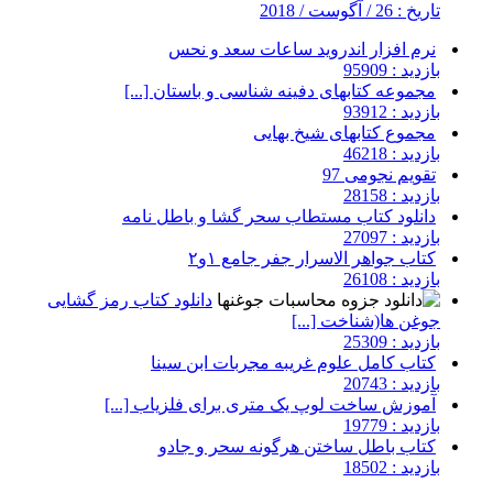
تاریخ : 26 / آگوست / 2018
نرم افزار اندروید ساعات سعد و نحس
بازدید : 95909
مجموعه کتابهای دفینه شناسی و باستان [...]
بازدید : 93912
مجموع کتابهای شیخ بهایی
بازدید : 46218
تقویم نجومی 97
بازدید : 28158
دانلود کتاب مستطاب سحر گشا و باطل نامه
بازدید : 27097
کتاب جواهر الاسرار جفر جامع ۱و۲
بازدید : 26108
دانلود کتاب رمز گشایی
جوغن ها(شناخت [...]
بازدید : 25309
کتاب کامل علوم غریبه مجربات ابن سینا
بازدید : 20743
آموزش ساخت لوپ یک متری برای فلزیاب [...]
بازدید : 19779
کتاب باطل ساختن هرگونه سحر و جادو
بازدید : 18502