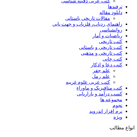
کتب عربی دفینه شناسی
ترفندها
دانلود مقاله
مقالات تاریخی باستانی
راهنمای ردیاب، فلزیاب و جهت یابی
روانشناسی
ریاضیات و آمار
کتب تاریخی
کتب تاریخی و باستانی
کتب تاریخی و مذهبی
کتب چاپی
کتب دعا و اذکار
علم جفر
علم رمل
کتب عربی علوم غریبه
کتب متافیزیک و ماوراء
کسب درآمد و بازاریابی
مجموعه ها
نجوم
نرم افزار اندروید
ویژه
انواع مطالب