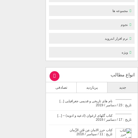
مجموعه ها
نجوم
نرم افزار اندروید
ویژه
انواع مطالب
جدید
پربازدید
تصادفی
نام های تاریخی و قدیمی جغرافیایی [...]
تاریخ : 23 / دسامبر / 2019
کتاب گلهای ارغوان (ادعیه و ادویه) – [...]
تاریخ : 17 / دسامبر / 2019
کتاب حرز الامان مَن فَتَنِ الزَّمان
تاریخ : 11 / سپتامبر / 2018