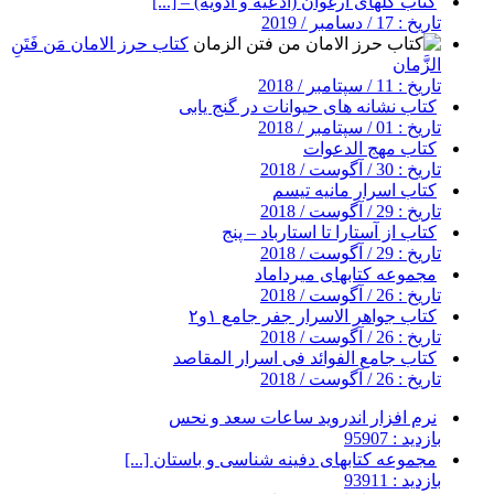
کتاب گلهای ارغوان (ادعیه و ادویه) – [...]
تاریخ : 17 / دسامبر / 2019
کتاب حرز الامان مَن فَتَنِ
الزَّمان
تاریخ : 11 / سپتامبر / 2018
کتاب نشانه های حیوانات در گنج یابی
تاریخ : 01 / سپتامبر / 2018
کتاب مهج الدعوات
تاریخ : 30 / آگوست / 2018
کتاب اسرار مانیه تیسم
تاریخ : 29 / آگوست / 2018
کتاب از آستارا تا استارباد – پنج
تاریخ : 29 / آگوست / 2018
مجموعه کتابهای میرداماد
تاریخ : 26 / آگوست / 2018
کتاب جواهر الاسرار جفر جامع ۱و۲
تاریخ : 26 / آگوست / 2018
کتاب جامع الفوائد فی اسرار المقاصد
تاریخ : 26 / آگوست / 2018
نرم افزار اندروید ساعات سعد و نحس
بازدید : 95907
مجموعه کتابهای دفینه شناسی و باستان [...]
بازدید : 93911