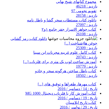
مجموع کتابهای شیخ بهایی
بازدید : 46218
تقویم نجومی 97
بازدید : 28158
دانلود کتاب مستطاب سحر گشا و باطل نامه
بازدید : 27097
کتاب جواهر الاسرار جفر جامع ۱و۲
بازدید : 26108
دانلود کتاب رمز گشایی
جوغن ها(شناخت [...]
بازدید : 25309
کتاب کامل علوم غریبه مجربات ابن سینا
بازدید : 20743
آموزش ساخت لوپ یک متری برای فلزیاب [...]
بازدید : 19779
کتاب باطل ساختن هرگونه سحر و جادو
بازدید : 18502
کتاب مهرها، طغراها و توقیق های [...]
تاریخ : 14 / دسامبر / 2016
کتاب آموزش کار با فلزیاب دیجیتال MG 1000
تاریخ : 19 / دسامبر / 2016
کتاب تاریخ ایلامییان
تاریخ : 29 / نوامبر / 2016