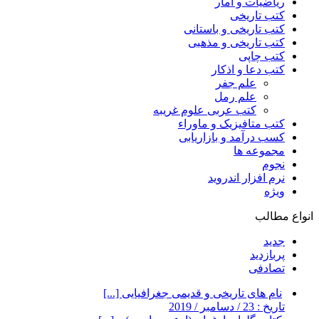
ریاضیات و آمار
کتب تاریخی
کتب تاریخی و باستانی
کتب تاریخی و مذهبی
کتب چاپی
کتب دعا و اذکار
علم جفر
علم رمل
کتب عربی علوم غریبه
کتب متافیزیک و ماوراء
کسب درآمد و بازاریابی
مجموعه ها
نجوم
نرم افزار اندروید
ویژه
انواع مطالب
جدید
پربازدید
تصادفی
نام های تاریخی و قدیمی جغرافیایی [...]
تاریخ : 23 / دسامبر / 2019