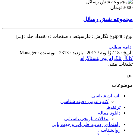
3000 تومان
مجموعه شش رسائل
نوع : pdfنوع نگارش : فارسیتعداد صفحات : 65تعداد جلد : [...]
ادامه مطلب
تاریخ : 18 / ژانویه / 2017
بازدید : 2313
نویسنده : Manager
کانال تلگرام
پیج اینستاگرام
تبلیغات متنی
این
موضوعات
باستان شناسی
کتب عربی دفینه شناسی
ترفندها
دانلود مقاله
مقالات تاریخی باستانی
راهنمای ردیاب، فلزیاب و جهت یابی
روانشناسی