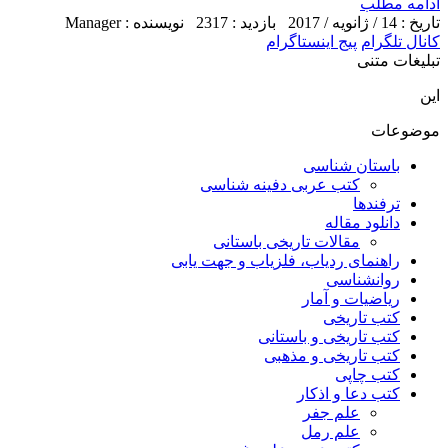
ادامه مطلب
تاریخ : 14 / ژانویه / 2017
بازدید : 2317
نویسنده : Manager
کانال تلگرام
پیج اینستاگرام
تبلیغات متنی
این
موضوعات
باستان شناسی
کتب عربی دفینه شناسی
ترفندها
دانلود مقاله
مقالات تاریخی باستانی
راهنمای ردیاب، فلزیاب و جهت یابی
روانشناسی
ریاضیات و آمار
کتب تاریخی
کتب تاریخی و باستانی
کتب تاریخی و مذهبی
کتب چاپی
کتب دعا و اذکار
علم جفر
علم رمل