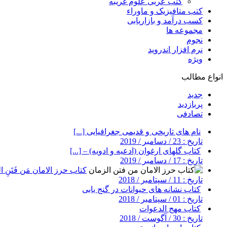
کتب عربی علوم غریبه
کتب متافیزیک و ماوراء
کسب درآمد و بازاریابی
مجموعه ها
نجوم
نرم افزار اندروید
ویژه
انواع مطالب
جدید
پربازدید
تصادفی
نام های تاریخی و قدیمی جغرافیایی [...]
تاریخ : 23 / دسامبر / 2019
کتاب گلهای ارغوان (ادعیه و ادویه) – [...]
تاریخ : 17 / دسامبر / 2019
کتاب حرز الامان مَن فَتَنِ ال
تاریخ : 11 / سپتامبر / 2018
کتاب نشانه های حیوانات در گنج یابی
تاریخ : 01 / سپتامبر / 2018
کتاب مهج الدعوات
تاریخ : 30 / آگوست / 2018