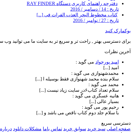
دفترچه راهنمای کاربری دستگاه RAY FINDER
تاریخ : 14 / دسامبر / 2016
کتاب مخطوط البحر العذب الفرات فی [...]
تاریخ : 27 / نوامبر / 2016
بوکمارک کنید
برای دسترسی بهتر , راحت تر و سریع تر به سایت ما می توانید وب سای
آخرین نظرات
امید پورجواد
می گوید :
امید [...]
محمدشهنوازی
می گوید :
سلام بنده محمد شهنوازی فقط بوسیله ا [...]
محمد
می گوید :
سلام تعداد کتاب۶در سایت زیاد نیست [...]
هانیه عسگری
می گوید :
بسیار عالی [...]
رحیم پور
می گوید :
با سلام جلد دوم کتاب ناقص می باشد و [...]
دسترسی سریع
صفحه اصلی
سبد خرید
سوابق خرید
تماس باما
مشکلات دانلود
درباره 