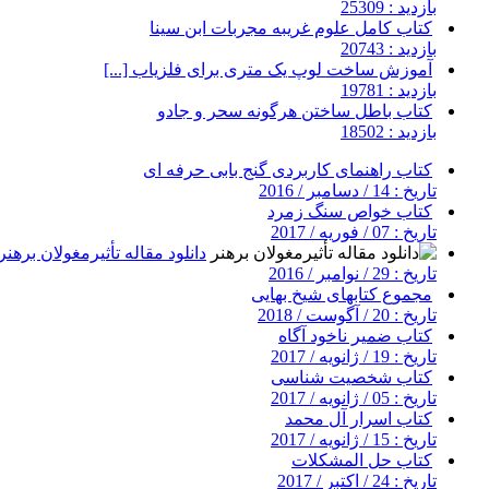
بازدید : 25309
کتاب کامل علوم غریبه مجربات ابن سینا
بازدید : 20743
آموزش ساخت لوپ یک متری برای فلزیاب [...]
بازدید : 19781
کتاب باطل ساختن هرگونه سحر و جادو
بازدید : 18502
کتاب راهنمای کاربردی گنج بابی حرفه ای
تاریخ : 14 / دسامبر / 2016
کتاب خواص سنگ زمرد
تاریخ : 07 / فوریه / 2017
دانلود مقاله تأثیرمغولان برهنر
تاریخ : 29 / نوامبر / 2016
مجموع کتابهای شیخ بهایی
تاریخ : 20 / آگوست / 2018
کتاب ضمیر ناخود آگاه
تاریخ : 19 / ژانویه / 2017
کتاب شخصیت شناسی
تاریخ : 05 / ژانویه / 2017
کتاب اسرار آل محمد
تاریخ : 15 / ژانویه / 2017
کتاب حل المشکلات
تاریخ : 24 / اکتبر / 2017