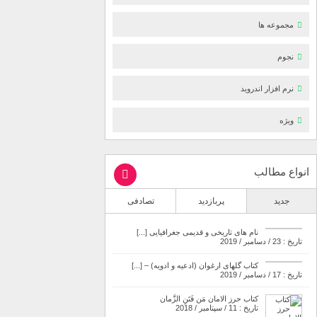
مجموعه ها
نجوم
نرم افزار اندروید
ویژه
انواع مطالب
جدید
پربازدید
تصادفی
نام های تاریخی و قدیمی جغرافیایی [...]
تاریخ : 23 / دسامبر / 2019
کتاب گلهای ارغوان (ادعیه و ادویه) – [...]
تاریخ : 17 / دسامبر / 2019
کتاب حرز الامان مَن فَتَنِ الزَّمان
تاریخ : 11 / سپتامبر / 2018