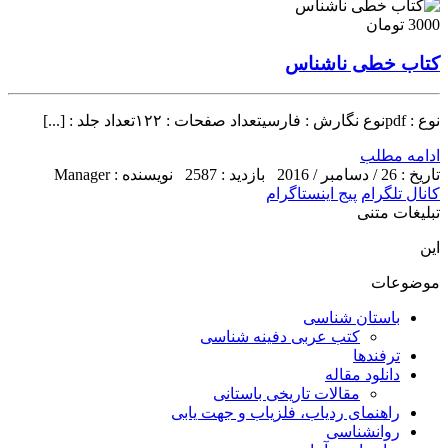
3000 تومان
کتاب خطی ناشناس
نوع : pdfنوع نگارش : فارسیتعداد صفحات : ۱۲۲تعداد جلد : [...]
ادامه مطلب
تاریخ : 26 / دسامبر / 2016
بازدید : 2587
نویسنده : Manager
کانال تلگرام
پیج اینستاگرام
تبلیغات متنی
این
موضوعات
باستان شناسی
کتب عربی دفینه شناسی
ترفندها
دانلود مقاله
مقالات تاریخی باستانی
راهنمای ردیاب، فلزیاب و جهت یابی
روانشناسی