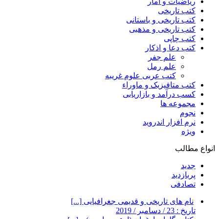
ریاضیات و آمار
کتب تاریخی
کتب تاریخی و باستانی
کتب تاریخی و مذهبی
کتب چاپی
کتب دعا و اذکار
علم جفر
علم رمل
کتب عربی علوم غریبه
کتب متافیزیک و ماوراء
کسب درآمد و بازاریابی
مجموعه ها
نجوم
نرم افزار اندروید
ویژه
انواع مطالب
جدید
پربازدید
تصادفی
نام های تاریخی و قدیمی جغرافیایی [...]
تاریخ : 23 / دسامبر / 2019