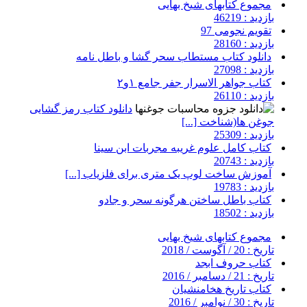
مجموع کتابهای شیخ بهایی
بازدید : 46219
تقویم نجومی 97
بازدید : 28160
دانلود کتاب مستطاب سحر گشا و باطل نامه
بازدید : 27098
کتاب جواهر الاسرار جفر جامع ۱و۲
بازدید : 26110
دانلود کتاب رمز گشایی
جوغن ها(شناخت [...]
بازدید : 25309
کتاب کامل علوم غریبه مجربات ابن سینا
بازدید : 20743
آموزش ساخت لوپ یک متری برای فلزیاب [...]
بازدید : 19783
کتاب باطل ساختن هرگونه سحر و جادو
بازدید : 18502
مجموع کتابهای شیخ بهایی
تاریخ : 20 / آگوست / 2018
کتاب حروف ابجد
تاریخ : 21 / دسامبر / 2016
کتاب تاریخ هخامنشیان
تاریخ : 30 / نوامبر / 2016