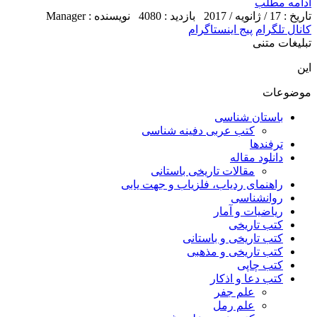
ادامه مطلب
تاریخ : 17 / ژانویه / 2017
بازدید : 4080
نویسنده : Manager
کانال تلگرام
پیج اینستاگرام
تبلیغات متنی
این
موضوعات
باستان شناسی
کتب عربی دفینه شناسی
ترفندها
دانلود مقاله
مقالات تاریخی باستانی
راهنمای ردیاب، فلزیاب و جهت یابی
روانشناسی
ریاضیات و آمار
کتب تاریخی
کتب تاریخی و باستانی
کتب تاریخی و مذهبی
کتب چاپی
کتب دعا و اذکار
علم جفر
علم رمل