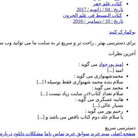
کتاب علم جفر
تاریخ : 04 / ژانویه / 2017
کتاب البسيط في علم الجرون
تاریخ : 10 / دسامبر / 2016
بوکمارک کنید
برای دسترسی بهتر , راحت تر و سریع تر به سایت ما می توانید وب سای
آخرین نظرات
امید پورجواد
می گوید :
امید [...]
محمدشهنوازی
می گوید :
سلام بنده محمد شهنوازی فقط بوسیله ا [...]
محمد
می گوید :
سلام تعداد کتاب۶در سایت زیاد نیست [...]
هانیه عسگری
می گوید :
بسیار عالی [...]
رحیم پور
می گوید :
با سلام جلد دوم کتاب ناقص می باشد و [...]
دسترسی سریع
صفحه اصلی
سبد خرید
سوابق خرید
تماس باما
مشکلات دانلود
درباره 