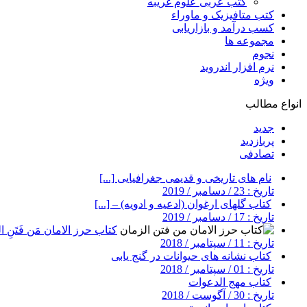
کتب عربی علوم غریبه
کتب متافیزیک و ماوراء
کسب درآمد و بازاریابی
مجموعه ها
نجوم
نرم افزار اندروید
ویژه
انواع مطالب
جدید
پربازدید
تصادفی
نام های تاریخی و قدیمی جغرافیایی [...]
تاریخ : 23 / دسامبر / 2019
کتاب گلهای ارغوان (ادعیه و ادویه) – [...]
تاریخ : 17 / دسامبر / 2019
کتاب حرز الامان مَن فَتَنِ ال
تاریخ : 11 / سپتامبر / 2018
کتاب نشانه های حیوانات در گنج یابی
تاریخ : 01 / سپتامبر / 2018
کتاب مهج الدعوات
تاریخ : 30 / آگوست / 2018