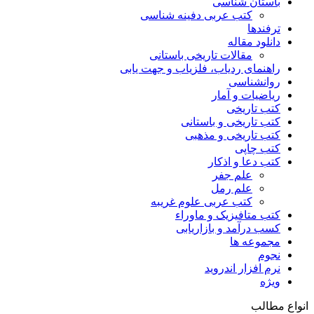
باستان شناسی
کتب عربی دفینه شناسی
ترفندها
دانلود مقاله
مقالات تاریخی باستانی
راهنمای ردیاب، فلزیاب و جهت یابی
روانشناسی
ریاضیات و آمار
کتب تاریخی
کتب تاریخی و باستانی
کتب تاریخی و مذهبی
کتب چاپی
کتب دعا و اذکار
علم جفر
علم رمل
کتب عربی علوم غریبه
کتب متافیزیک و ماوراء
کسب درآمد و بازاریابی
مجموعه ها
نجوم
نرم افزار اندروید
ویژه
انواع مطالب