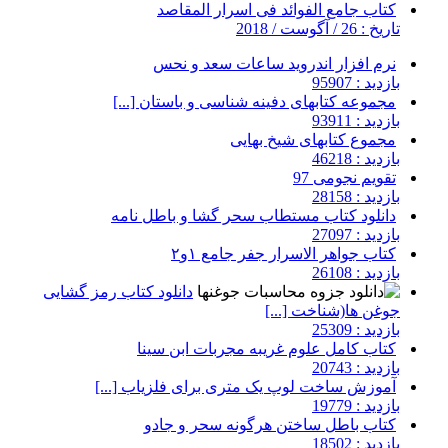
کتاب جامع الفوائد فی اسرار المقاصد
تاریخ : 26 / آگوست / 2018
نرم افزار اندروید ساعات سعد و نحس
بازدید : 95907
مجموعه کتابهای دفینه شناسی و باستان [...]
بازدید : 93911
مجموع کتابهای شیخ بهایی
بازدید : 46218
تقویم نجومی 97
بازدید : 28158
دانلود کتاب مستطاب سحر گشا و باطل نامه
بازدید : 27097
کتاب جواهر الاسرار جفر جامع ۱و۲
بازدید : 26108
دانلود کتاب رمز گشایی
جوغن ها(شناخت [...]
بازدید : 25309
کتاب کامل علوم غریبه مجربات ابن سینا
بازدید : 20743
آموزش ساخت لوپ یک متری برای فلزیاب [...]
بازدید : 19779
کتاب باطل ساختن هرگونه سحر و جادو
بازدید : 18502