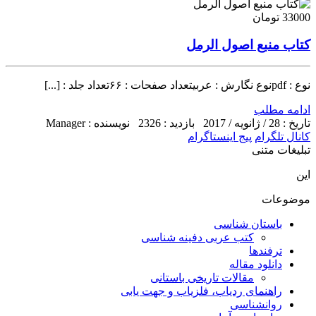
33000 تومان
کتاب منبع اصول الرمل
نوع : pdfنوع نگارش : عربیتعداد صفحات : ۶۶تعداد جلد : [...]
ادامه مطلب
تاریخ : 28 / ژانویه / 2017
بازدید : 2326
نویسنده : Manager
کانال تلگرام
پیج اینستاگرام
تبلیغات متنی
این
موضوعات
باستان شناسی
کتب عربی دفینه شناسی
ترفندها
دانلود مقاله
مقالات تاریخی باستانی
راهنمای ردیاب، فلزیاب و جهت یابی
روانشناسی