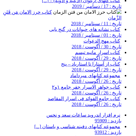
کتاب گلهای ارغوان (ادعیه و ادویه) – [...]
تاریخ : 17 / دسامبر / 2019
کتاب حرز الامان مَن فَتَنِ
الزَّمان
تاریخ : 11 / سپتامبر / 2018
کتاب نشانه های حیوانات در گنج یابی
تاریخ : 01 / سپتامبر / 2018
کتاب مهج الدعوات
تاریخ : 30 / آگوست / 2018
کتاب اسرار مانیه تیسم
تاریخ : 29 / آگوست / 2018
کتاب از آستارا تا استارباد – پنج
تاریخ : 29 / آگوست / 2018
مجموعه کتابهای میرداماد
تاریخ : 26 / آگوست / 2018
کتاب جواهر الاسرار جفر جامع ۱و۲
تاریخ : 26 / آگوست / 2018
کتاب جامع الفوائد فی اسرار المقاصد
تاریخ : 26 / آگوست / 2018
نرم افزار اندروید ساعات سعد و نحس
بازدید : 95909
مجموعه کتابهای دفینه شناسی و باستان [...]
بازدید : 93912