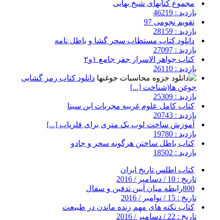
مجموع کتابهای شیخ بهایی
بازدید : 46219
تقویم نجومی 97
بازدید : 28159
دانلود کتاب مستطاب سحر گشا و باطل نامه
بازدید : 27097
کتاب جواهر الاسرار جفر جامع ۱و۲
بازدید : 26110
دانلود کتاب رمز گشایی
جوغن ها(شناخت [...]
بازدید : 25309
کتاب کامل علوم غریبه مجربات ابن سینا
بازدید : 20743
آموزش ساخت لوپ یک متری برای فلزیاب [...]
بازدید : 19780
کتاب باطل ساختن هرگونه سحر و جادو
بازدید : 18502
کتاب اطلس تاریخ ایران
تاریخ : 10 / دسامبر / 2016
800رابطه میان آیین تدفین و سفال
تاریخ : 15 / نوامبر / 2016
کتاب نکته های مهم زنده ماندن در طبیعت
تاریخ : 22 / دسامبر / 2016