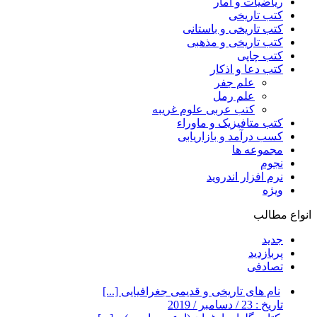
ریاضیات و آمار
کتب تاریخی
کتب تاریخی و باستانی
کتب تاریخی و مذهبی
کتب چاپی
کتب دعا و اذکار
علم جفر
علم رمل
کتب عربی علوم غریبه
کتب متافیزیک و ماوراء
کسب درآمد و بازاریابی
مجموعه ها
نجوم
نرم افزار اندروید
ویژه
انواع مطالب
جدید
پربازدید
تصادفی
نام های تاریخی و قدیمی جغرافیایی [...]
تاریخ : 23 / دسامبر / 2019