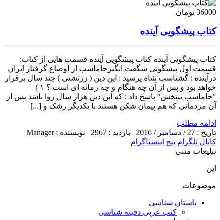
36000 تومان
کتاب پیشگویی آینده
کتاب پیشگویی آینده کتاب پیشگویی آینده قسمت هایی از کتاب:
قسمت اول پیشگویی شگفت انگیزجاماسب از اوضاع گرفتار ایران
درآینده : گشتاسب شاه پرسید : این دین ( زرتشتی ) چند سال برقرار
خواهد بود و پس از آن چه هنگام و چه زمانه ای است ؟ ۱ )
"جاماسب بیتخش" پاسخ داد : که این دین هزار سال روا باشد پس از
آن مردمانی که هم پیمان شکن هستند با یکدیگر رشک و [...]
ادامه مطلب
تاریخ : 27 / دسامبر / 2016
بازدید : 2967
نویسنده : Manager
کانال تلگرام
پیج اینستاگرام
تبلیغات متنی
این
موضوعات
باستان شناسی
کتب عربی دفینه شناسی