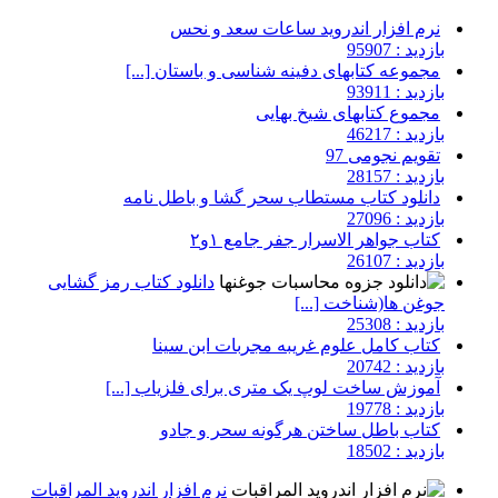
نرم افزار اندروید ساعات سعد و نحس
بازدید : 95907
مجموعه کتابهای دفینه شناسی و باستان [...]
بازدید : 93911
مجموع کتابهای شیخ بهایی
بازدید : 46217
تقویم نجومی 97
بازدید : 28157
دانلود کتاب مستطاب سحر گشا و باطل نامه
بازدید : 27096
کتاب جواهر الاسرار جفر جامع ۱و۲
بازدید : 26107
دانلود کتاب رمز گشایی
جوغن ها(شناخت [...]
بازدید : 25308
کتاب کامل علوم غریبه مجربات ابن سینا
بازدید : 20742
آموزش ساخت لوپ یک متری برای فلزیاب [...]
بازدید : 19778
کتاب باطل ساختن هرگونه سحر و جادو
بازدید : 18502
نرم افزار اندروید المراقبات