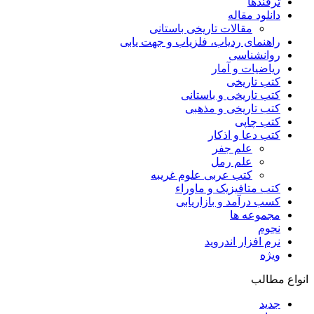
ترفندها
دانلود مقاله
مقالات تاریخی باستانی
راهنمای ردیاب، فلزیاب و جهت یابی
روانشناسی
ریاضیات و آمار
کتب تاریخی
کتب تاریخی و باستانی
کتب تاریخی و مذهبی
کتب چاپی
کتب دعا و اذکار
علم جفر
علم رمل
کتب عربی علوم غریبه
کتب متافیزیک و ماوراء
کسب درآمد و بازاریابی
مجموعه ها
نجوم
نرم افزار اندروید
ویژه
انواع مطالب
جدید