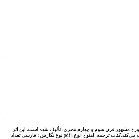
 مورخ مشهور قرن سوم و چهارم هجری، تألیف شده است. این اثر
ارزشمند رویدادهای مهم تاریخ اسلام را از دوران پیامبر اکرم (ص) تا حوادث سیاسی و نظامی قرون نخستین اسلامی با جزئیات فراوان روایت می‌کند.کتاب ترجمه الفتوح نوع : pdf نوع نگارش : فارسی تعداد