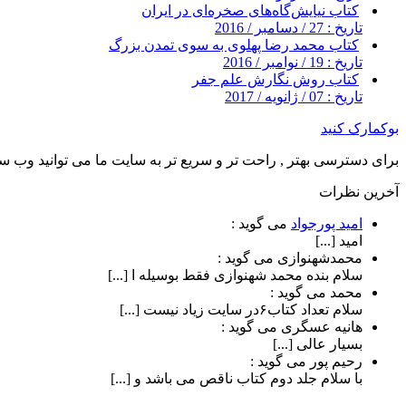
کتاب نیایش‌گاه‌های صخره‌ای در ایران
تاریخ : 27 / دسامبر / 2016
کتاب محمد رضا پهلوی به سوی تمدن بزرگ
تاریخ : 19 / نوامبر / 2016
کتاب روش نگارش علم جفر
تاریخ : 07 / ژانویه / 2017
بوکمارک کنید
برای دسترسی بهتر , راحت تر و سریع تر به سایت ما می توانید وب سای
آخرین نظرات
امید پورجواد
می گوید :
امید [...]
محمدشهنوازی
می گوید :
سلام بنده محمد شهنوازی فقط بوسیله ا [...]
محمد
می گوید :
سلام تعداد کتاب۶در سایت زیاد نیست [...]
هانیه عسگری
می گوید :
بسیار عالی [...]
رحیم پور
می گوید :
با سلام جلد دوم کتاب ناقص می باشد و [...]