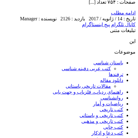
صفحات : ۷۵۴ تعداد [...]
ادامه مطلب
تاریخ : 14 / ژانویه / 2017
بازدید : 2126
نویسنده : Manager
کانال تلگرام
پیج اینستاگرام
تبلیغات متنی
این
موضوعات
باستان شناسی
کتب عربی دفینه شناسی
ترفندها
دانلود مقاله
مقالات تاریخی باستانی
راهنمای ردیاب، فلزیاب و جهت یابی
روانشناسی
ریاضیات و آمار
کتب تاریخی
کتب تاریخی و باستانی
کتب تاریخی و مذهبی
کتب چاپی
کتب دعا و اذکار