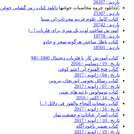
بازدید : 26107
دانلود کتاب رمز گشایی جوغن ه
بازدید : 25307
کتاب کامل علوم غریبه مجربات ابن سینا
بازدید : 20742
آموزش ساخت لوپ یک متری برای فلزیاب [...]
بازدید : 19778
کتاب باطل ساختن هرگونه سحر و جادو
بازدید : 18501
کتاب آموزش کار با فلزیاب دیجیتال MG 1000
تاریخ : 19 / دسامبر / 2016
کتاب فتح الفتوح ابن اعثم کوفی
تاریخ : 04 / ژانویه / 2017
کتاب رسائل نجومی ابوریحان بیرونی
تاریخ : 07 / ژانویه / 2017
کتاب تومولوس یا تپه های شنی
تاریخ : 14 / اکتبر / 2016
کتاب رشحات النجاح والفوز فى دلائل [...]
تاریخ : 24 / ژانویه / 2017
کتاب اسرار عبادات و حقیقت نماز
تاریخ : 10 / ژانویه / 2017
کتاب ضمیر ناخود آگاه
تاریخ : 19 / ژانویه / 2017