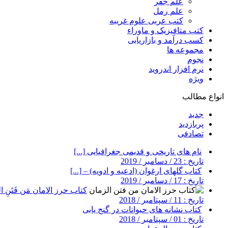
علم جفر
علم رمل
کتب عربی علوم غریبه
کتب متافیزیک و ماوراء
کسب درآمد و بازاریابی
مجموعه ها
نجوم
نرم افزار اندروید
ویژه
انواع مطالب
جدید
پربازدید
تصادفی
نام های تاریخی و قدیمی جغرافیایی [...]
تاریخ : 23 / دسامبر / 2019
کتاب گلهای ارغوان (ادعیه و ادویه) – [...]
تاریخ : 17 / دسامبر / 2019
کتاب حرز الامان مَن فَتَنِ ال
تاریخ : 11 / سپتامبر / 2018
کتاب نشانه های حیوانات در گنج یابی
تاریخ : 01 / سپتامبر / 2018