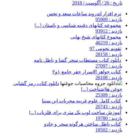
تاریخ : 26 / آگوست / 2018
نرم افزار اندروید ساعات سعد و نحس
بازدید : 95909
مجموعه کتابهای دفینه شناسی و باستان [...]
بازدید : 93912
مجموع کتابهای شیخ بهایی
بازدید : 46219
تقویم نجومی 97
بازدید : 28158
دانلود کتاب مستطاب سحر گشا و باطل نامه
بازدید : 27097
کتاب جواهر الاسرار جفر جامع ۱و۲
بازدید : 26108
دانلود کتاب رمز گشایی
جوغن ها(شناخت [...]
بازدید : 25309
کتاب کامل علوم غریبه مجربات ابن سینا
بازدید : 20743
آموزش ساخت لوپ یک متری برای فلزیاب [...]
بازدید : 19780
کتاب باطل ساختن هرگونه سحر و جادو
بازدید : 18502