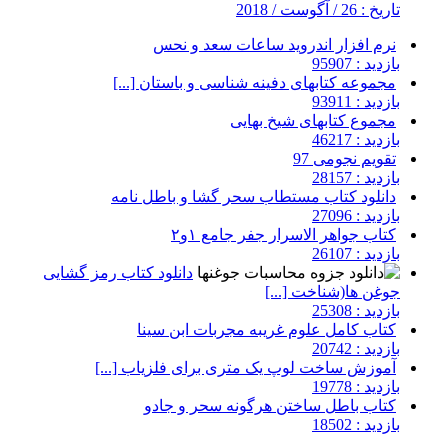
تاریخ : 26 / آگوست / 2018
نرم افزار اندروید ساعات سعد و نحس
بازدید : 95907
مجموعه کتابهای دفینه شناسی و باستان [...]
بازدید : 93911
مجموع کتابهای شیخ بهایی
بازدید : 46217
تقویم نجومی 97
بازدید : 28157
دانلود کتاب مستطاب سحر گشا و باطل نامه
بازدید : 27096
کتاب جواهر الاسرار جفر جامع ۱و۲
بازدید : 26107
دانلود کتاب رمز گشایی
جوغن ها(شناخت [...]
بازدید : 25308
کتاب کامل علوم غریبه مجربات ابن سینا
بازدید : 20742
آموزش ساخت لوپ یک متری برای فلزیاب [...]
بازدید : 19778
کتاب باطل ساختن هرگونه سحر و جادو
بازدید : 18502