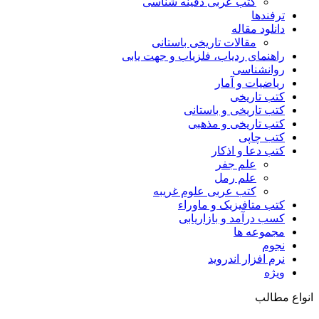
کتب عربی دفینه شناسی
ترفندها
دانلود مقاله
مقالات تاریخی باستانی
راهنمای ردیاب، فلزیاب و جهت یابی
روانشناسی
ریاضیات و آمار
کتب تاریخی
کتب تاریخی و باستانی
کتب تاریخی و مذهبی
کتب چاپی
کتب دعا و اذکار
علم جفر
علم رمل
کتب عربی علوم غریبه
کتب متافیزیک و ماوراء
کسب درآمد و بازاریابی
مجموعه ها
نجوم
نرم افزار اندروید
ویژه
انواع مطالب