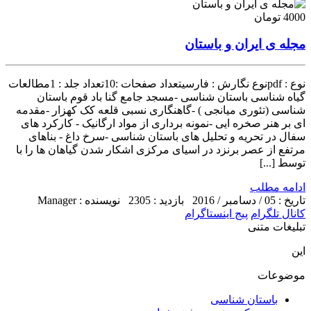
4000 تومان
مجله ی ایران و باستان
نوع : pdfنوع نگارش : فارسیتعداد صفحات :10تعداد جلد : 1مطالعات
گیاه شناسی باستان شناسی -مسجد جامع گنا باد قوم باستان
شناسی (تئوری میانجی ) -گاهنگاری نسبی قلعه کک کهزار -مقدمه
ای بر هنر صخره ایی -نمونه برداری از مواد ارگانیک - کارکرد های
سفال در تحریه و تحلیل های باستان شناسی -سرخ داغ - بناهای
مرتفع از عصر برنزد در اسیای مرکزی اشکار شدن گیاهان ها را با
توسط [...]
ادامه مطلب
تاریخ : 05 / دسامبر / 2016
بازدید : 2305
نویسنده : Manager
کانال تلگرام
پیج اینستاگرام
تبلیغات متنی
این
موضوعات
باستان شناسی