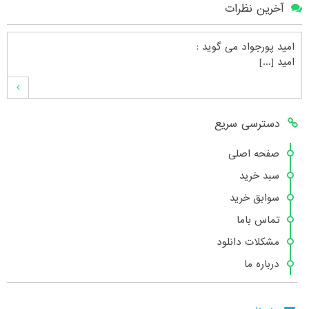
آخرین نظرات
امید پورجواد
می گوید :
امید [...]
محمدشهنوازی
می گوید :
دسترسی سریع
سلام بنده محمد شهنوازی فقط بوسیله ا [...]
صفحه اصلی
سبد خرید
محمد
می گوید :
سوابق خرید
سلام تعداد کتاب۶در سایت زیاد نیست [...]
تماس باما
مشکلات دانلود
درباره ما
هانیه عسگری
می گوید :
بسیار عالی [...]