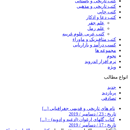
کتب تاریخی و باستانی
کتب تاریخی و مذهبی
کتب چاپی
کتب دعا و اذکار
علم جفر
علم رمل
کتب عربی علوم غریبه
کتب متافیزیک و ماوراء
کسب درآمد و بازاریابی
مجموعه ها
نجوم
نرم افزار اندروید
ویژه
انواع مطالب
جدید
پربازدید
تصادفی
نام های تاریخی و قدیمی جغرافیایی [...]
تاریخ : 23 / دسامبر / 2019
کتاب گلهای ارغوان (ادعیه و ادویه) – [...]
تاریخ : 17 / دسامبر / 2019