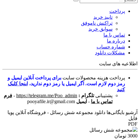
پرداخت
تایید خرید
تراکنش ناموفق
سوابق خرید
تماس با ما
درباره ما
شماره حساب
مشکلات دانلود
اطلاعیه های سایت
پرداخت هزینه محصولات سایت
برای پرداخت آنلاین ایمیل و
رمز دوم لازم است. اگر ایمیل یا رمز دوم ندارید،
اینجا کلیک
کنید
پشتیبانی
تلگرام :
https://telegram.me/Poo_admin
-
فرم
تماس با ما
-
ایمیل
pooyafile.ir@gmail.com
آرشیو بایگانی‌ها دانلود مجموعه شش رسائل - فروشگاه آنلاین پویا
فایل
PDF
3000 تومان