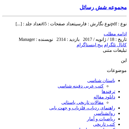
مجموعه شش رسائل
نوع : pdfنوع نگارش : فارسیتعداد صفحات : 65تعداد جلد : [...]
ادامه مطلب
تاریخ : 18 / ژانویه / 2017
بازدید : 2314
نویسنده : Manager
کانال تلگرام
پیج اینستاگرام
تبلیغات متنی
این
موضوعات
باستان شناسی
کتب عربی دفینه شناسی
ترفندها
دانلود مقاله
مقالات تاریخی باستانی
راهنمای ردیاب، فلزیاب و جهت یابی
روانشناسی
ریاضیات و آمار
کتب تاریخی