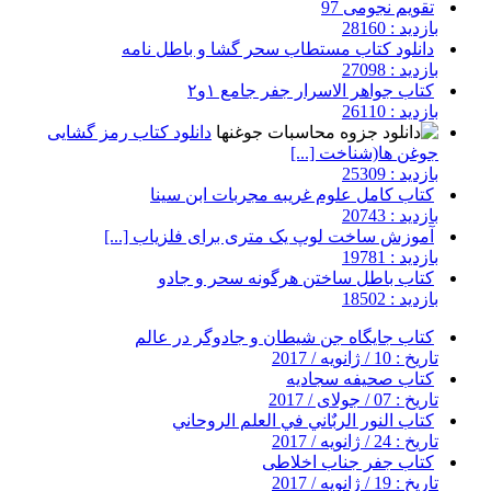
تقویم نجومی 97
بازدید : 28160
دانلود کتاب مستطاب سحر گشا و باطل نامه
بازدید : 27098
کتاب جواهر الاسرار جفر جامع ۱و۲
بازدید : 26110
دانلود کتاب رمز گشایی
جوغن ها(شناخت [...]
بازدید : 25309
کتاب کامل علوم غریبه مجربات ابن سینا
بازدید : 20743
آموزش ساخت لوپ یک متری برای فلزیاب [...]
بازدید : 19781
کتاب باطل ساختن هرگونه سحر و جادو
بازدید : 18502
کتاب جایگاه جن شیطان و جادوگر در عالم
تاریخ : 10 / ژانویه / 2017
کتاب صحیفه سجادیه
تاریخ : 07 / جولای / 2017
کتاب النور الربٌاني في العلم الروحاني
تاریخ : 24 / ژانویه / 2017
کتاب جفر جناب اخلاطی
تاریخ : 19 / ژانویه / 2017