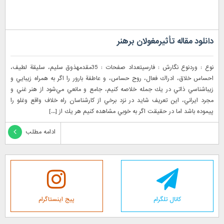
دانلود مقاله تأثیرمغولان برهنر
نوع : وردنوع نگارش : فارسیتعداد صفحات : 35مقدمهذوق سليم، سليقة لطيف،
احساس خلاق، ادراك فعال، روح حساس، و عاطفة بارور را اگر به همراه زيبايي و
زيباشناسي ذاتي در يك جمله خلاصه كنيم، جامع و مانعي مي‌شود از هنر غني و
مجرد ايراني، اين تعريف شايد در نزد برخي از كارشناسان راه خلاف واقع وغلو را
پيموده باشد اما در حقيقت اگر به خوبي مشاهده كنيم هر يك از [...]
ادامه مطلب
کانال تلگرام
پیج اینستاگرام