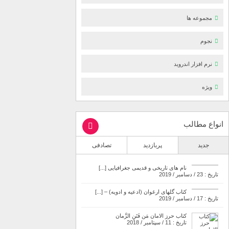
مجموعه ها
نجوم
نرم افزار اندروید
ویژه
انواع مطالب
جدید
پربازدید
تصادفی
نام های تاریخی و قدیمی جغرافیایی [...]
تاریخ : 23 / دسامبر / 2019
کتاب گلهای ارغوان (ادعیه و ادویه) – [...]
تاریخ : 17 / دسامبر / 2019
کتاب حرز الامان مَن فَتَنِ الزَّمان
تاریخ : 11 / سپتامبر / 2018