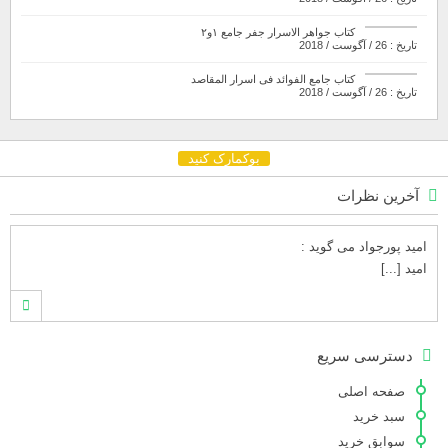
کتاب جواهر الاسرار جفر جامع ۱و۲
تاریخ : 26 / آگوست / 2018
کتاب جامع الفوائد فی اسرار المقاصد
تاریخ : 26 / آگوست / 2018
بوکمارک کنید
آخرین نظرات
امید پورجواد
می گوید :
امید [...]
محمدشهنوازی
می گوید :
دسترسی سریع
سلام بنده محمد شهنوازی فقط بوسیله ا [...]
صفحه اصلی
سبد خرید
سوابق خرید