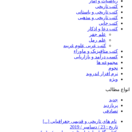
ریاضیات و آمار
کتب تاریخی
کتب تاریخی و باستانی
کتب تاریخی و مذهبی
کتب چاپی
کتب دعا و اذکار
علم جفر
علم رمل
کتب عربی علوم غریبه
کتب متافیزیک و ماوراء
کسب درآمد و بازاریابی
مجموعه ها
نجوم
نرم افزار اندروید
ویژه
انواع مطالب
جدید
پربازدید
تصادفی
نام های تاریخی و قدیمی جغرافیایی [...]
تاریخ : 23 / دسامبر / 2019