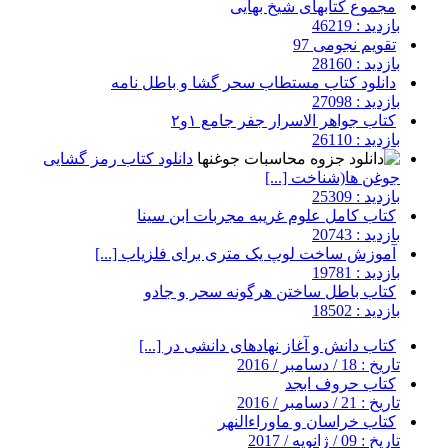
مجموع کتابهای شیخ بهایی
بازدید : 46219
تقویم نجومی 97
بازدید : 28160
دانلود کتاب مستطاب سحر گشا و باطل نامه
بازدید : 27098
کتاب جواهر الاسرار جفر جامع ۱و۲
بازدید : 26110
دانلود کتاب رمز گشایی
جوغن ها(شناخت [...]
بازدید : 25309
کتاب کامل علوم غریبه مجربات ابن سینا
بازدید : 20743
آموزش ساخت لوپ یک متری برای فلزیاب [...]
بازدید : 19781
کتاب باطل ساختن هرگونه سحر و جادو
بازدید : 18502
کتاب دانش و آغاز نهادهای دانشی در [...]
تاریخ : 18 / دسامبر / 2016
کتاب حروف ابجد
تاریخ : 21 / دسامبر / 2016
کتاب خراسان و ماوراءالنهر
تاریخ : 09 / ژانویه / 2017