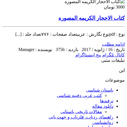
3000 تومان
کتاب الاحجار الکریمه المصوره
نوع : pdfنوع نگارش : عربیتعداد صفحات : ۷۷۶تعداد جلد : [...]
ادامه مطلب
تاریخ : 16 / ژانویه / 2017
بازدید : 3756
نویسنده : Manager
کانال تلگرام
پیج اینستاگرام
تبلیغات متنی
این
موضوعات
باستان شناسی
کتب عربی دفینه شناسی
ترفندها
دانلود مقاله
مقالات تاریخی باستانی
راهنمای ردیاب، فلزیاب و جهت یابی
روانشناسی