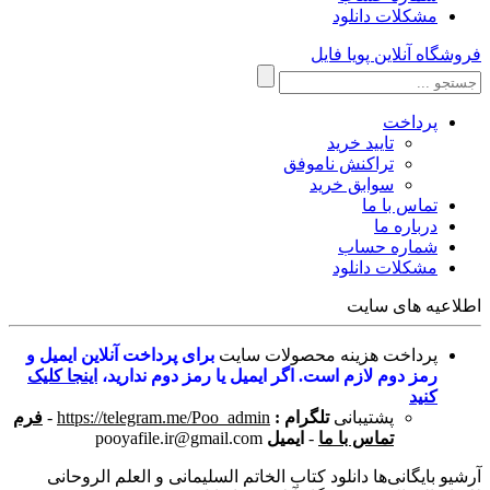
مشکلات دانلود
فروشگاه آنلاین پویا فایل
پرداخت
تایید خرید
تراکنش ناموفق
سوابق خرید
تماس با ما
درباره ما
شماره حساب
مشکلات دانلود
اطلاعیه های سایت
پرداخت هزینه محصولات سایت
برای پرداخت آنلاین ایمیل و
رمز دوم لازم است. اگر ایمیل یا رمز دوم ندارید،
اینجا کلیک
کنید
پشتیبانی
تلگرام :
https://telegram.me/Poo_admin
-
فرم
تماس با ما
-
ایمیل
pooyafile.ir@gmail.com
آرشیو بایگانی‌ها دانلود کتاب الخاتم السلیمانی و العلم الروحانی