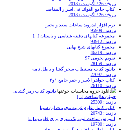
تاریخ : 26 / آگوست / 2018
کتاب جامع الفوائد فی اسرار المقاصد
تاریخ : 26 / آگوست / 2018
نرم افزار اندروید ساعات سعد و نحس
بازدید : 95909
مجموعه کتابهای دفینه شناسی و باستان [...]
بازدید : 93912
مجموع کتابهای شیخ بهایی
بازدید : 46219
تقویم نجومی 97
بازدید : 28159
دانلود کتاب مستطاب سحر گشا و باطل نامه
بازدید : 27097
کتاب جواهر الاسرار جفر جامع ۱و۲
بازدید : 26110
دانلود کتاب رمز گشایی
جوغن ها(شناخت [...]
بازدید : 25309
کتاب کامل علوم غریبه مجربات ابن سینا
بازدید : 20743
آموزش ساخت لوپ یک متری برای فلزیاب [...]
بازدید : 19780
کتاب باطل ساختن هرگونه سحر و جادو