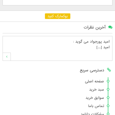
بوکمارک کنید
آخرین نظرات
امید پورجواد
می گوید :
امید [...]
محمدشهنوازی
می گوید :
دسترسی سریع
سلام بنده محمد شهنوازی فقط بوسیله ا [...]
صفحه اصلی
سبد خرید
محمد
می گوید :
سوابق خرید
سلام تعداد کتاب۶در سایت زیاد نیست [...]
تماس باما
مشکلات دانلود