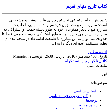
کتاب تاریخ دنیای قدیم
,"پیدایش نظام اجتماعی نخستین دارای علت روشن و مشخصی
است: مبارزه با طبیعت. چون فرد نمی­تواند به تنهایی با طبیعت
مبارزه کند با دیگر همنوعان خود به طور دسته جمعی و اشتراکی به
مبارزه با آن بر می خیزد. اما به طور اشتراکی و دسته جمعی فقط تا
حدودی می توان به این مبارزه با طبیعت ادامه داد در نتیجه عده ای
بطور مستقیم عده ای دیگر را به [...]
ادامه مطلب
تاریخ : 08 / دسامبر / 2016
بازدید : 2638
نویسنده : Manager
کانال تلگرام
پیج اینستاگرام
تبلیغات متنی
این
موضوعات
باستان شناسی
کتب عربی دفینه شناسی
ترفندها
دانلود مقاله