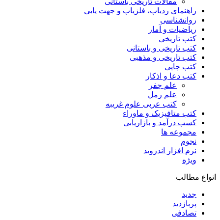
مقالات تاریخی باستانی
راهنمای ردیاب، فلزیاب و جهت یابی
روانشناسی
ریاضیات و آمار
کتب تاریخی
کتب تاریخی و باستانی
کتب تاریخی و مذهبی
کتب چاپی
کتب دعا و اذکار
علم جفر
علم رمل
کتب عربی علوم غریبه
کتب متافیزیک و ماوراء
کسب درآمد و بازاریابی
مجموعه ها
نجوم
نرم افزار اندروید
ویژه
انواع مطالب
جدید
پربازدید
تصادفی