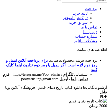
پرداخت
تایید خرید
تراکنش ناموفق
سوابق خرید
تماس با ما
درباره ما
شماره حساب
مشکلات دانلود
اطلاعیه های سایت
پرداخت هزینه محصولات سایت
برای پرداخت آنلاین ایمیل و
رمز دوم لازم است. اگر ایمیل یا رمز دوم ندارید،
اینجا کلیک
کنید
پشتیبانی
تلگرام :
https://telegram.me/Poo_admin
-
فرم
تماس با ما
-
ایمیل
pooyafile.ir@gmail.com
آرشیو بایگانی‌ها دانلود کتاب تاریخ دنیای قدیم - فروشگاه آنلاین پویا
فایل
PDF
2000 تومان