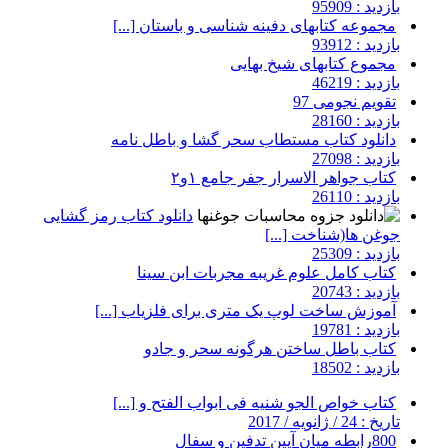
بازدید : 95909
مجموعه کتابهای دفینه شناسی و باستان [...]
بازدید : 93912
مجموع کتابهای شیخ بهایی
بازدید : 46219
تقویم نجومی 97
بازدید : 28160
دانلود کتاب مستطاب سحر گشا و باطل نامه
بازدید : 27098
کتاب جواهر الاسرار جفر جامع ۱و۲
بازدید : 26110
دانلود کتاب رمز گشایی
جوغن ها(شناخت [...]
بازدید : 25309
کتاب کامل علوم غریبه مجربات ابن سینا
بازدید : 20743
آموزش ساخت لوپ یک متری برای فلزیاب [...]
بازدید : 19781
کتاب باطل ساختن هرگونه سحر و جادو
بازدید : 18502
کتاب خواص الجو شنیه فی ابواب الفتح و [...]
تاریخ : 24 / ژانویه / 2017
800رابطه میان آیین تدفین و سفال