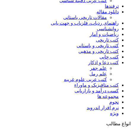
کتب عربی دفینه شناسی
ترفندها
دانلود مقاله
مقالات تاریخی باستانی
راهنمای ردیاب، فلزیاب و جهت یابی
روانشناسی
ریاضیات و آمار
کتب تاریخی
کتب تاریخی و باستانی
کتب تاریخی و مذهبی
کتب چاپی
کتب دعا و اذکار
علم جفر
علم رمل
کتب عربی علوم غریبه
کتب متافیزیک و ماوراء
کسب درآمد و بازاریابی
مجموعه ها
نجوم
نرم افزار اندروید
ویژه
انواع مطالب