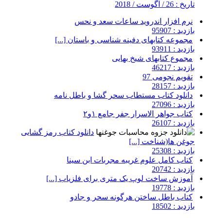
تاریخ : 26 / آگوست / 2018
نرم افزار اندروید ساعات سعد و نحس
بازدید : 95907
مجموعه کتابهای دفینه شناسی و باستان [...]
بازدید : 93911
مجموع کتابهای شیخ بهایی
بازدید : 46217
تقویم نجومی 97
بازدید : 28157
دانلود کتاب مستطاب سحر گشا و باطل نامه
بازدید : 27096
کتاب جواهر الاسرار جفر جامع ۱و۲
بازدید : 26107
دانلود کتاب رمز گشایی
جوغن ها(شناخت [...]
بازدید : 25308
کتاب کامل علوم غریبه مجربات ابن سینا
بازدید : 20742
آموزش ساخت لوپ یک متری برای فلزیاب [...]
بازدید : 19778
کتاب باطل ساختن هرگونه سحر و جادو
بازدید : 18502