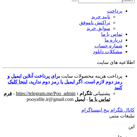
پرداخت
تایید خرید
تراکنش ناموفق
سوابق خرید
تماس با ما
درباره ما
شماره حساب
مشکلات دانلود
اطلاعیه های سایت
پرداخت هزینه محصولات سایت
برای پرداخت آنلاین ایمیل و
رمز دوم لازم است. اگر ایمیل یا رمز دوم ندارید،
اینجا کلیک
کنید
پشتیبانی
تلگرام :
https://telegram.me/Poo_admin
-
فرم
تماس با ما
-
ایمیل
pooyafile.ir@gmail.com
کانال تلگرام
پیج اینستاگرام
تبلیغات متنی
این