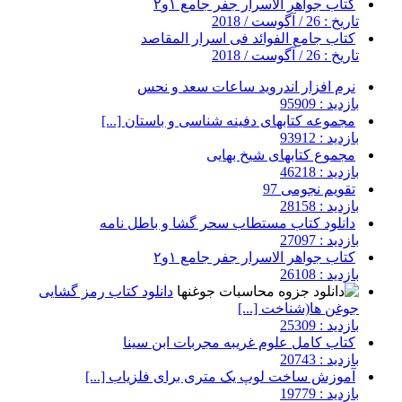
کتاب جواهر الاسرار جفر جامع ۱و۲
تاریخ : 26 / آگوست / 2018
کتاب جامع الفوائد فی اسرار المقاصد
تاریخ : 26 / آگوست / 2018
نرم افزار اندروید ساعات سعد و نحس
بازدید : 95909
مجموعه کتابهای دفینه شناسی و باستان [...]
بازدید : 93912
مجموع کتابهای شیخ بهایی
بازدید : 46218
تقویم نجومی 97
بازدید : 28158
دانلود کتاب مستطاب سحر گشا و باطل نامه
بازدید : 27097
کتاب جواهر الاسرار جفر جامع ۱و۲
بازدید : 26108
دانلود کتاب رمز گشایی
جوغن ها(شناخت [...]
بازدید : 25309
کتاب کامل علوم غریبه مجربات ابن سینا
بازدید : 20743
آموزش ساخت لوپ یک متری برای فلزیاب [...]
بازدید : 19779