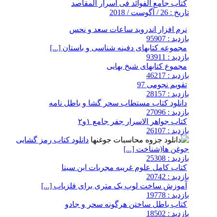
کتاب جامع الفوائد فی اسرار المقاصد
تاریخ : 26 / آگوست / 2018
نرم افزار اندروید ساعات سعد و نحس
بازدید : 95907
مجموعه کتابهای دفینه شناسی و باستان [...]
بازدید : 93911
مجموع کتابهای شیخ بهایی
بازدید : 46217
تقویم نجومی 97
بازدید : 28157
دانلود کتاب مستطاب سحر گشا و باطل نامه
بازدید : 27096
کتاب جواهر الاسرار جفر جامع ۱و۲
بازدید : 26107
دانلود کتاب رمز گشایی
جوغن ها(شناخت [...]
بازدید : 25308
کتاب کامل علوم غریبه مجربات ابن سینا
بازدید : 20742
آموزش ساخت لوپ یک متری برای فلزیاب [...]
بازدید : 19778
کتاب باطل ساختن هرگونه سحر و جادو
بازدید : 18502