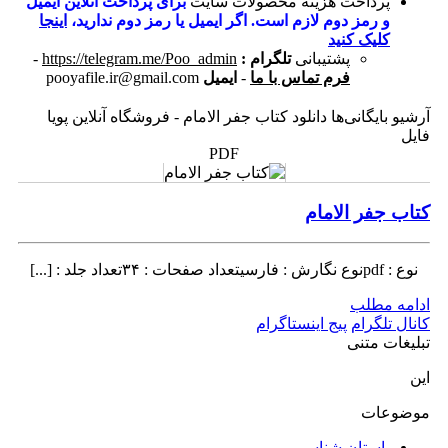
پرداخت هزینه محصولات سایت
برای پرداخت آنلاین ایمیل
و رمز دوم لازم است. اگر ایمیل یا رمز دوم ندارید،
اینجا
کلیک کنید
پشتیبانی
تلگرام :
https://telegram.me/Poo_admin
-
فرم تماس با ما
-
ایمیل
pooyafile.ir@gmail.com
آرشیو بایگانی‌ها دانلود کتاب جفر الامام - فروشگاه آنلاین پویا
فایل
PDF
کتاب جفر الامام
نوع : pdfنوع نگارش : فارسیتعداد صفحات : ۳۴تعداد جلد : [...]
ادامه مطلب
کانال تلگرام
پیج اینستاگرام
تبلیغات متنی
این
موضوعات
باستان شناسی