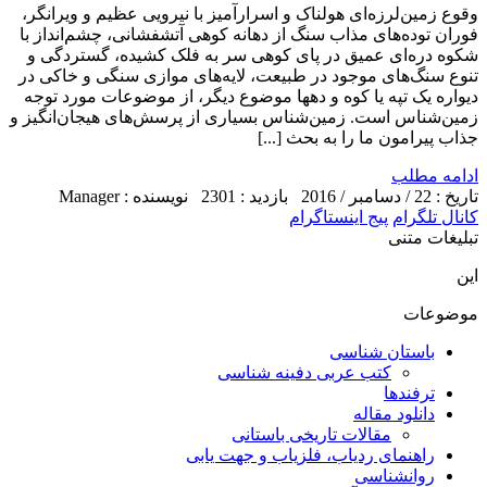
وقوع زمین‌لرزه‌ای هولناک و اسرارآمیز با نیرویی عظیم و ویرانگر،
فوران توده‌های مذاب سنگ از دهانه کوهی آتشفشانی، چشم‌انداز با
شکوه دره‌ای عمیق در پای کوهی سر به فلک کشیده، گستردگی و
تنوع سنگ‌های موجود در طبیعت، لایه‌های موازی سنگی و خاکی در
دیواره یک تپه یا کوه و دهها موضوع دیگر، از موضوعات مورد توجه
زمین‌شناس است. زمین‌شناس بسیاری از پرسش‌های هیجان‌انگیز و
جذاب پیرامون ما را به بحث [...]
ادامه مطلب
تاریخ : 22 / دسامبر / 2016
بازدید : 2301
نویسنده : Manager
کانال تلگرام
پیج اینستاگرام
تبلیغات متنی
این
موضوعات
باستان شناسی
کتب عربی دفینه شناسی
ترفندها
دانلود مقاله
مقالات تاریخی باستانی
راهنمای ردیاب، فلزیاب و جهت یابی
روانشناسی