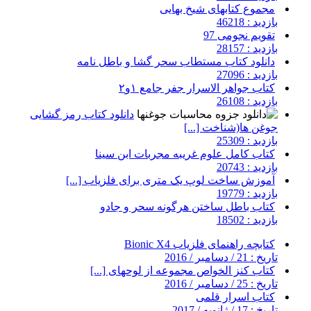
مجموع کتابهای شیخ بهایی
بازدید : 46218
تقویم نجومی 97
بازدید : 28157
دانلود کتاب مستطاب سحر گشا و باطل نامه
بازدید : 27096
کتاب جواهر الاسرار جفر جامع ۱و۲
بازدید : 26108
دانلود کتاب رمز گشایی
جوغن ها(شناخت [...]
بازدید : 25309
کتاب کامل علوم غریبه مجربات ابن سینا
بازدید : 20743
آموزش ساخت لوپ یک متری برای فلزیاب [...]
بازدید : 19779
کتاب باطل ساختن هرگونه سحر و جادو
بازدید : 18502
کتابچه راهنمای فلزیاب Bionic X4
تاریخ : 21 / دسامبر / 2016
کتاب کنز الخواص مجموعه از لوحهای [...]
تاریخ : 25 / دسامبر / 2016
کتاب اسرار قلمی
تاریخ : 17 / ژانویه / 2017