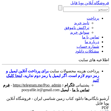
فروشگاه آنلاین پویا فایل
پرداخت
تایید خرید
تراکنش ناموفق
سوابق خرید
تماس با ما
درباره ما
شماره حساب
مشکلات دانلود
اطلاعیه های سایت
پرداخت هزینه محصولات سایت
برای پرداخت آنلاین ایمیل و
رمز دوم لازم است. اگر ایمیل یا رمز دوم ندارید،
اینجا کلیک
کنید
پشتیبانی
تلگرام :
https://telegram.me/Poo_admin
-
فرم
تماس با ما
-
ایمیل
pooyafile.ir@gmail.com
آرشیو بایگانی‌ها دانلود کتاب زمین شناسی ایران - فروشگاه آنلاین
پویا فایل
PDF