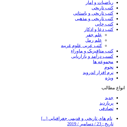
ریاضیات و آمار
کتب تاریخی
کتب تاریخی و باستانی
کتب تاریخی و مذهبی
کتب چاپی
کتب دعا و اذکار
علم جفر
علم رمل
کتب عربی علوم غریبه
کتب متافیزیک و ماوراء
کسب درآمد و بازاریابی
مجموعه ها
نجوم
نرم افزار اندروید
ویژه
انواع مطالب
جدید
پربازدید
تصادفی
نام های تاریخی و قدیمی جغرافیایی [...]
تاریخ : 23 / دسامبر / 2019