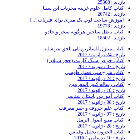
بازدید : 25308
کتاب کامل علوم غریبه مجربات ابن سینا
بازدید : 20742
آموزش ساخت لوپ یک متری برای فلزیاب [...]
بازدید : 19778
کتاب باطل ساختن هرگونه سحر و جادو
بازدید : 18502
کتاب منازل السائرین الی الحق عز شانه
تاریخ : 24 / ژانویه / 2017
کتاب خواص سنگ گارنت (حجر سیلان)
تاریخ : 07 / فوریه / 2017
کتاب شرح سی فصل طوسی
تاریخ : 24 / ژانویه / 2017
کتاب رساله کنوز المعزمین
تاریخ : 18 / ژانویه / 2017
کتاب آموزش باستان شناسی
تاریخ : 08 / ژانویه / 2017
کتاب علم حروف و جفر معرفت
تاریخ : 07 / ژانویه / 2017
کتاب منبع اصول الرمل
تاریخ : 28 / ژانویه / 2017
کتاب الجرون تحليل وقياس
تاریخ : 10 / دسامبر / 2016