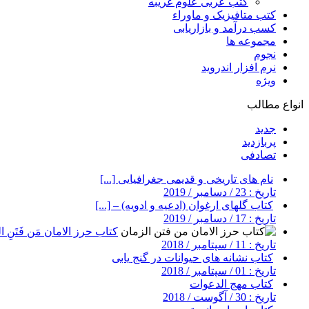
کتب عربی علوم غریبه
کتب متافیزیک و ماوراء
کسب درآمد و بازاریابی
مجموعه ها
نجوم
نرم افزار اندروید
ویژه
انواع مطالب
جدید
پربازدید
تصادفی
نام های تاریخی و قدیمی جغرافیایی [...]
تاریخ : 23 / دسامبر / 2019
کتاب گلهای ارغوان (ادعیه و ادویه) – [...]
تاریخ : 17 / دسامبر / 2019
کتاب حرز الامان مَن فَتَنِ ال
تاریخ : 11 / سپتامبر / 2018
کتاب نشانه های حیوانات در گنج یابی
تاریخ : 01 / سپتامبر / 2018
کتاب مهج الدعوات
تاریخ : 30 / آگوست / 2018