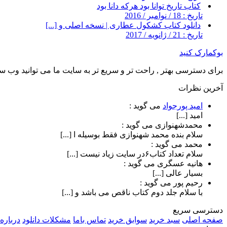
کتاب تاریخ توانا بود هرکه دانا بود
تاریخ : 18 / نوامبر / 2016
دانلود کتاب کشکول عطاری | نسخه اصلی و [...]
تاریخ : 21 / ژانویه / 2017
بوکمارک کنید
برای دسترسی بهتر , راحت تر و سریع تر به سایت ما می توانید وب سای
آخرین نظرات
امید پورجواد
می گوید :
امید [...]
محمدشهنوازی
می گوید :
سلام بنده محمد شهنوازی فقط بوسیله ا [...]
محمد
می گوید :
سلام تعداد کتاب۶در سایت زیاد نیست [...]
هانیه عسگری
می گوید :
بسیار عالی [...]
رحیم پور
می گوید :
با سلام جلد دوم کتاب ناقص می باشد و [...]
دسترسی سریع
صفحه اصلی
سبد خرید
سوابق خرید
تماس باما
مشکلات دانلود
درباره 