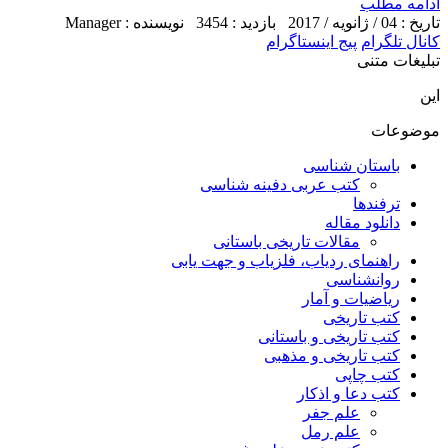
ادامه مطلب
تاریخ : 04 / ژانویه / 2017
بازدید : 3454
نویسنده : Manager
کانال تلگرام
پیج اینستاگرام
تبلیغات متنی
این
موضوعات
باستان شناسی
کتب عربی دفینه شناسی
ترفندها
دانلود مقاله
مقالات تاریخی باستانی
راهنمای ردیاب، فلزیاب و جهت یابی
روانشناسی
ریاضیات و آمار
کتب تاریخی
کتب تاریخی و باستانی
کتب تاریخی و مذهبی
کتب چاپی
کتب دعا و اذکار
علم جفر
علم رمل