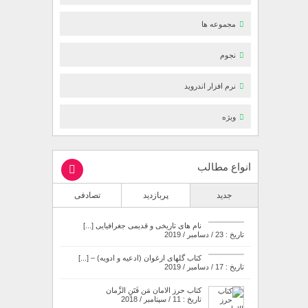
مجموعه ها
نجوم
نرم افزار اندروید
ویژه
انواع مطالب
جدید
پربازدید
تصادفی
نام های تاریخی و قدیمی جغرافیایی [...]
تاریخ : 23 / دسامبر / 2019
کتاب گلهای ارغوان (ادعیه و ادویه) – [...]
تاریخ : 17 / دسامبر / 2019
کتاب حرز الامان مَن فَتَنِ الزَّمان
تاریخ : 11 / سپتامبر / 2018