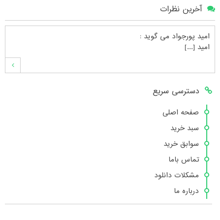
آخرین نظرات
امید پورجواد
می گوید :
امید [...]
محمدشهنوازی
می گوید :
دسترسی سریع
سلام بنده محمد شهنوازی فقط بوسیله ا [...]
صفحه اصلی
سبد خرید
محمد
می گوید :
سوابق خرید
سلام تعداد کتاب۶در سایت زیاد نیست [...]
تماس باما
مشکلات دانلود
درباره ما
هانیه عسگری
می گوید :
بسیار عالی [...]