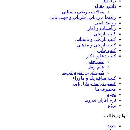
ترفندها
دانلود مقاله
مقالات تاریخی باستانی
راهنمای ردیاب، فلزیاب و جهت یابی
روانشناسی
ریاضیات و آمار
کتب تاریخی
کتب تاریخی و باستانی
کتب تاریخی و مذهبی
کتب چاپی
کتب دعا و اذکار
علم جفر
علم رمل
کتب عربی علوم غریبه
کتب متافیزیک و ماوراء
کسب درآمد و بازاریابی
مجموعه ها
نجوم
نرم افزار اندروید
ویژه
انواع مطالب
جدید