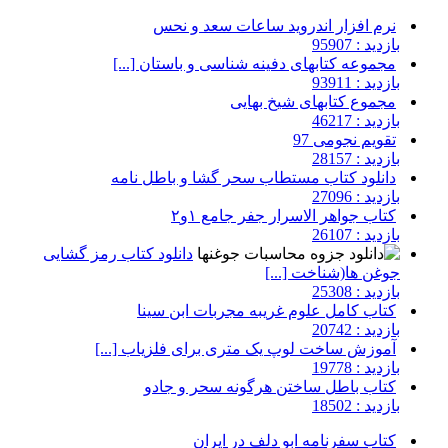
نرم افزار اندروید ساعات سعد و نحس
بازدید : 95907
مجموعه کتابهای دفینه شناسی و باستان [...]
بازدید : 93911
مجموع کتابهای شیخ بهایی
بازدید : 46217
تقویم نجومی 97
بازدید : 28157
دانلود کتاب مستطاب سحر گشا و باطل نامه
بازدید : 27096
کتاب جواهر الاسرار جفر جامع ۱و۲
بازدید : 26107
دانلود کتاب رمز گشایی
جوغن ها(شناخت [...]
بازدید : 25308
کتاب کامل علوم غریبه مجربات ابن سینا
بازدید : 20742
آموزش ساخت لوپ یک متری برای فلزیاب [...]
بازدید : 19778
کتاب باطل ساختن هرگونه سحر و جادو
بازدید : 18502
کتاب سفرنامه ابو دلف در ایران