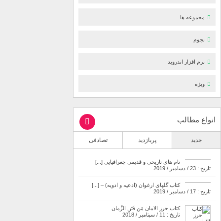
مجموعه ها
نجوم
نرم افزار اندروید
ویژه
انواع مطالب
جدید
پربازدید
تصادفی
نام های تاریخی و قدیمی جغرافیایی [...]
تاریخ : 23 / دسامبر / 2019
کتاب گلهای ارغوان (ادعیه و ادویه) – [...]
تاریخ : 17 / دسامبر / 2019
کتاب حرز الامان مَن فَتَنِ الزَّمان
تاریخ : 11 / سپتامبر / 2018