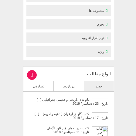
مجموعه ها
نجوم
نرم افزار اندروید
ویژه
انواع مطالب
جدید
پربازدید
تصادفی
نام های تاریخی و قدیمی جغرافیایی [...]
تاریخ : 23 / دسامبر / 2019
کتاب گلهای ارغوان (ادعیه و ادویه) – [...]
تاریخ : 17 / دسامبر / 2019
کتاب حرز الامان مَن فَتَنِ الزَّمان
تاریخ : 11 / سپتامبر / 2018