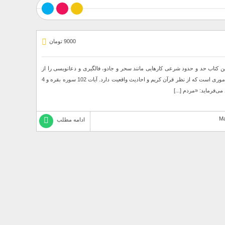
9000 تومان
 این کتاب حد و حدود شرعی کارهایی مانند سحر و جادو، فالگیری و دعانویسی را از
منظر شرع و مراجع عظام تقلید بررسی می‌کنیم. سحر و جادو از اموری است که از نظر قرآن كريم و احاديث واقعيت دارد. آیات 102 سوره بقره و 4
‌فرماید: «مردم [...]
ادامه مطلب