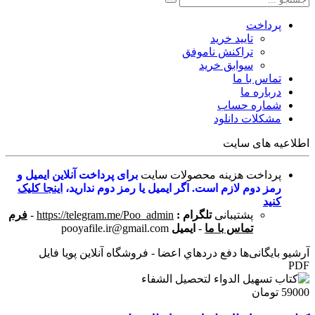
پرداخت
تایید خرید
تراکنش ناموفق
سوابق خرید
تماس با ما
درباره ما
شماره حساب
مشکلات دانلود
اطلاعیه های سایت
پرداخت هزینه محصولات سایت
برای پرداخت آنلاین ایمیل و
رمز دوم لازم است. اگر ایمیل یا رمز دوم ندارید،
اینجا کلیک
کنید
پشتیبانی
تلگرام :
https://telegram.me/Poo_admin
-
فرم
تماس با ما
-
ایمیل
pooyafile.ir@gmail.com
آرشیو بایگانی‌ها دفع دردهاي اعضا - فروشگاه آنلاین پویا فایل
PDF
59000 تومان