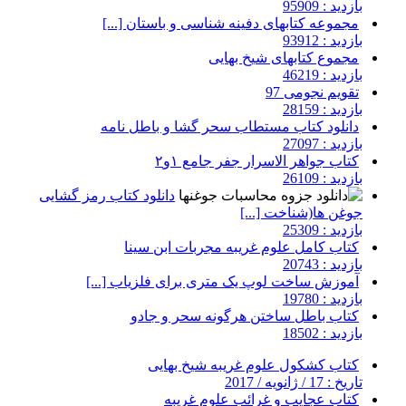
بازدید : 95909
مجموعه کتابهای دفینه شناسی و باستان [...]
بازدید : 93912
مجموع کتابهای شیخ بهایی
بازدید : 46219
تقویم نجومی 97
بازدید : 28159
دانلود کتاب مستطاب سحر گشا و باطل نامه
بازدید : 27097
کتاب جواهر الاسرار جفر جامع ۱و۲
بازدید : 26109
دانلود کتاب رمز گشایی
جوغن ها(شناخت [...]
بازدید : 25309
کتاب کامل علوم غریبه مجربات ابن سینا
بازدید : 20743
آموزش ساخت لوپ یک متری برای فلزیاب [...]
بازدید : 19780
کتاب باطل ساختن هرگونه سحر و جادو
بازدید : 18502
کتاب کشکول علوم غریبه شیخ بهایی
تاریخ : 17 / ژانویه / 2017
کتاب عجایب و غرائب علوم غریبه