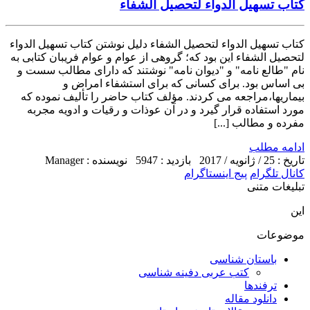
کتاب تسهیل الدواء لتحصیل الشفاء
کتاب تسهیل الدواء لتحصیل الشفاء دلیل نوشتن کتاب تسهیل الدواء
لتحصیل الشفاء این بود که؛ گروهی از عوام و عوام فریبان کتابی به
نام "طالع نامه" و "دیوان نامه" نوشتند که دارای مطالب سست و
بی اساس بود. برای کسانی که برای استشفاء امراض و
بیماریها،مراجعه می کردند. مؤلف کتاب حاضر را تألیف نموده که
مورد استفاده قرار گیرد و در آن عوذات و رقیات و ادویه مجربه
مفرده و مطالب [...]
ادامه مطلب
تاریخ : 25 / ژانویه / 2017
بازدید : 5947
نویسنده : Manager
کانال تلگرام
پیج اینستاگرام
تبلیغات متنی
این
موضوعات
باستان شناسی
کتب عربی دفینه شناسی
ترفندها
دانلود مقاله