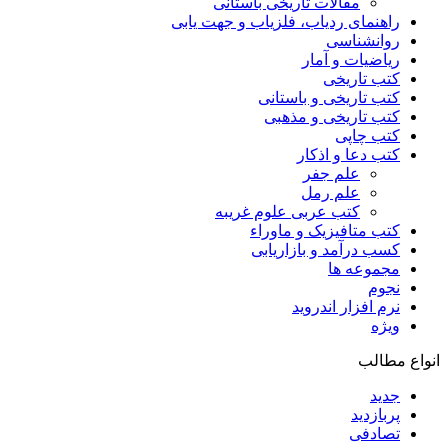
مقالات تاریخی باستانی
راهنمای ردیاب، فلزیاب و جهت یابی
روانشناسی
ریاضیات و آمار
کتب تاریخی
کتب تاریخی و باستانی
کتب تاریخی و مذهبی
کتب چاپی
کتب دعا و اذکار
علم جفر
علم رمل
کتب عربی علوم غریبه
کتب متافیزیک و ماوراء
کسب درآمد و بازاریابی
مجموعه ها
نجوم
نرم افزار اندروید
ویژه
انواع مطالب
جدید
پربازدید
تصادفی