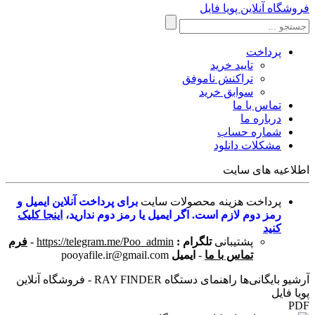
فروشگاه آنلاین پویا فایل
پرداخت
تایید خرید
تراکنش ناموفق
سوابق خرید
تماس با ما
درباره ما
شماره حساب
مشکلات دانلود
اطلاعیه های سایت
پرداخت هزینه محصولات سایت
برای پرداخت آنلاین ایمیل و
رمز دوم لازم است. اگر ایمیل یا رمز دوم ندارید،
اینجا کلیک
کنید
پشتیبانی
تلگرام :
https://telegram.me/Poo_admin
-
فرم
تماس با ما
-
ایمیل
pooyafile.ir@gmail.com
آرشیو بایگانی‌ها راهنمای دستگاه RAY FINDER - فروشگاه آنلاین
پویا فایل
PDF