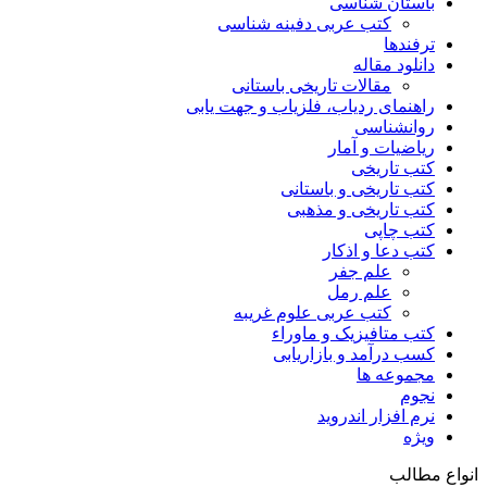
باستان شناسی
کتب عربی دفینه شناسی
ترفندها
دانلود مقاله
مقالات تاریخی باستانی
راهنمای ردیاب، فلزیاب و جهت یابی
روانشناسی
ریاضیات و آمار
کتب تاریخی
کتب تاریخی و باستانی
کتب تاریخی و مذهبی
کتب چاپی
کتب دعا و اذکار
علم جفر
علم رمل
کتب عربی علوم غریبه
کتب متافیزیک و ماوراء
کسب درآمد و بازاریابی
مجموعه ها
نجوم
نرم افزار اندروید
ویژه
انواع مطالب