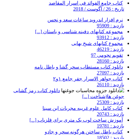
کتاب جامع الفوائد فی اسرار المقاصد
تاریخ : 26 / آگوست / 2018
نرم افزار اندروید ساعات سعد و نحس
بازدید : 95909
مجموعه کتابهای دفینه شناسی و باستان [...]
بازدید : 93912
مجموع کتابهای شیخ بهایی
بازدید : 46219
تقویم نجومی 97
بازدید : 28160
دانلود کتاب مستطاب سحر گشا و باطل نامه
بازدید : 27097
کتاب جواهر الاسرار جفر جامع ۱و۲
بازدید : 26110
دانلود کتاب رمز گشایی
جوغن ها(شناخت [...]
بازدید : 25309
کتاب کامل علوم غریبه مجربات ابن سینا
بازدید : 20743
آموزش ساخت لوپ یک متری برای فلزیاب [...]
بازدید : 19781
کتاب باطل ساختن هرگونه سحر و جادو
بازدید : 18502