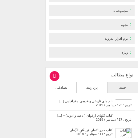
مجموعه ها
نجوم
نرم افزار اندروید
ویژه
انواع مطالب
جدید
پربازدید
تصادفی
نام های تاریخی و قدیمی جغرافیایی [...]
تاریخ : 23 / دسامبر / 2019
کتاب گلهای ارغوان (ادعیه و ادویه) – [...]
تاریخ : 17 / دسامبر / 2019
کتاب حرز الامان مَن فَتَنِ الزَّمان
تاریخ : 11 / سپتامبر / 2018