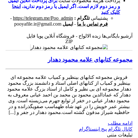
پرداخت هزینه محصولات سایت
برای پرداخت آنلاین ایمیل
و رمز دوم لازم است. اگر ایمیل یا رمز دوم ندارید،
اینجا
کلیک کنید
پشتیبانی
تلگرام :
https://telegram.me/Poo_admin
-
فرم تماس با ما
-
ایمیل
pooyafile.ir@gmail.com
آرشیو بایگانی‌ها زبده الالواح - فروشگاه آنلاین پویا فایل
ZIP
مجموعه کتابهای علامه محمود دهدار
فروش مجموعه کتابهای بینظیر و کمیاب علامه مجموعه ای
بینظیر و کمیاب از کتابهای اصلی استاد و دانشمند بزرگ محمود
دهدار مجموعه ای بی نظیر و کامل از استاد بزرگ علامه محمود
دهدار که عمادالدین محمود بن محمد بن احمد عیانی معروف به
محمود دهدار عیانی در خفر از توابع جهرم می‌زیسته است. وی
بیشتر عمر خویش را در عهد شاه طهماسب صفویگذرانده و در
حافظیه شیراز مدفون گشته است.محمود دهدار در جفر و [...]
ادامه مطلب
کانال تلگرام
پیج اینستاگرام
تبلیغات متنی