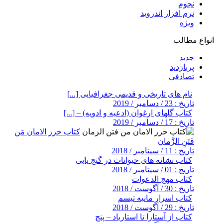
نجوم
نرم افزار اندروید
ویژه
انواع مطالب
جدید
پربازدید
تصادفی
نام های تاریخی و قدیمی جغرافیایی [...]
تاریخ : 23 / دسامبر / 2019
کتاب گلهای ارغوان (ادعیه و ادویه) – [...]
تاریخ : 17 / دسامبر / 2019
کتاب حرز الامان مَن
فَتَنِ الزَّمان
تاریخ : 11 / سپتامبر / 2018
کتاب نشانه های حیوانات در گنج یابی
تاریخ : 01 / سپتامبر / 2018
کتاب مهج الدعوات
تاریخ : 30 / آگوست / 2018
کتاب اسرار مانیه تیسم
تاریخ : 29 / آگوست / 2018
کتاب از آستارا تا استارباد – پنج