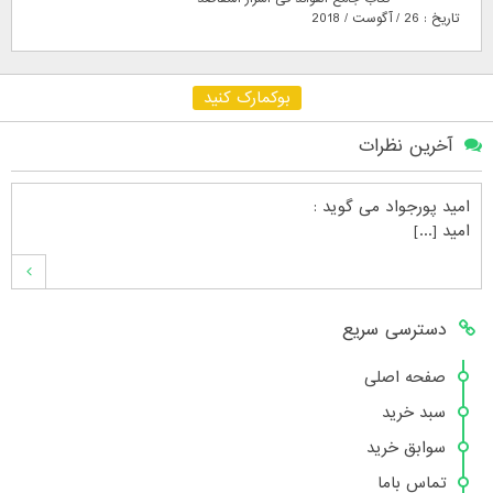
تاریخ : 26 / آگوست / 2018
بوکمارک کنید
آخرین نظرات
امید پورجواد
می گوید :
امید [...]
محمدشهنوازی
می گوید :
دسترسی سریع
سلام بنده محمد شهنوازی فقط بوسیله ا [...]
صفحه اصلی
سبد خرید
محمد
می گوید :
سوابق خرید
سلام تعداد کتاب۶در سایت زیاد نیست [...]
تماس باما