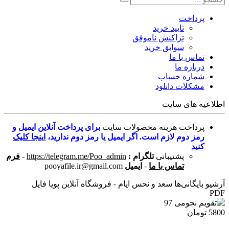
پرداخت
تایید خرید
تراکنش ناموفق
سوابق خرید
تماس با ما
درباره ما
شماره حساب
مشکلات دانلود
اطلاعیه های سایت
پرداخت هزینه محصولات سایت
برای پرداخت آنلاین ایمیل و
رمز دوم لازم است. اگر ایمیل یا رمز دوم ندارید،
اینجا کلیک
کنید
پشتیبانی
تلگرام :
https://telegram.me/Poo_admin
-
فرم
تماس با ما
-
ایمیل
pooyafile.ir@gmail.com
آرشیو بایگانی‌ها سعد و نحس ایام - فروشگاه آنلاین پویا فایل
PDF
5800 تومان