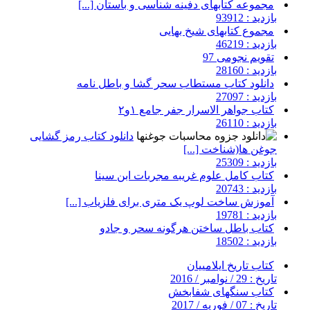
مجموعه کتابهای دفینه شناسی و باستان [...]
بازدید : 93912
مجموع کتابهای شیخ بهایی
بازدید : 46219
تقویم نجومی 97
بازدید : 28160
دانلود کتاب مستطاب سحر گشا و باطل نامه
بازدید : 27097
کتاب جواهر الاسرار جفر جامع ۱و۲
بازدید : 26110
دانلود کتاب رمز گشایی
جوغن ها(شناخت [...]
بازدید : 25309
کتاب کامل علوم غریبه مجربات ابن سینا
بازدید : 20743
آموزش ساخت لوپ یک متری برای فلزیاب [...]
بازدید : 19781
کتاب باطل ساختن هرگونه سحر و جادو
بازدید : 18502
کتاب تاریخ ایلامییان
تاریخ : 29 / نوامبر / 2016
کتاب سنگهای شفابخش
تاریخ : 07 / فوریه / 2017