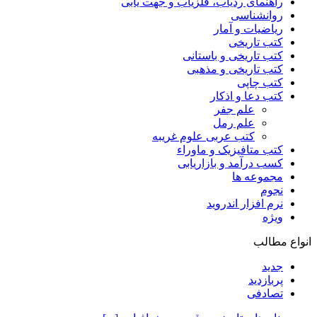
راهنمای ردیاب، فلزیاب و جهت یابی
روانشناسی
ریاضیات و آمار
کتب تاریخی
کتب تاریخی و باستانی
کتب تاریخی و مذهبی
کتب چاپی
کتب دعا و اذکار
علم جفر
علم رمل
کتب عربی علوم غریبه
کتب متافیزیک و ماوراء
کسب درآمد و بازاریابی
مجموعه ها
نجوم
نرم افزار اندروید
ویژه
انواع مطالب
جدید
پربازدید
تصادفی