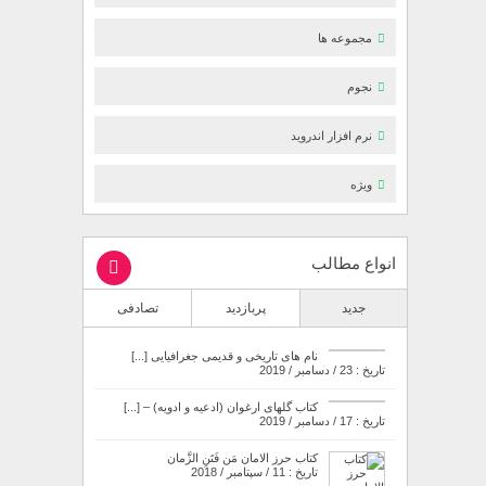
مجموعه ها
نجوم
نرم افزار اندروید
ویژه
انواع مطالب
جدید
پربازدید
تصادفی
نام های تاریخی و قدیمی جغرافیایی [...]
تاریخ : 23 / دسامبر / 2019
کتاب گلهای ارغوان (ادعیه و ادویه) – [...]
تاریخ : 17 / دسامبر / 2019
کتاب حرز الامان مَن فَتَنِ الزَّمان
تاریخ : 11 / سپتامبر / 2018