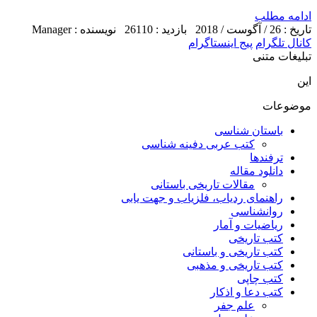
ادامه مطلب
تاریخ : 26 / آگوست / 2018
بازدید : 26110
نویسنده : Manager
کانال تلگرام
پیج اینستاگرام
تبلیغات متنی
این
موضوعات
باستان شناسی
کتب عربی دفینه شناسی
ترفندها
دانلود مقاله
مقالات تاریخی باستانی
راهنمای ردیاب، فلزیاب و جهت یابی
روانشناسی
ریاضیات و آمار
کتب تاریخی
کتب تاریخی و باستانی
کتب تاریخی و مذهبی
کتب چاپی
کتب دعا و اذکار
علم جفر