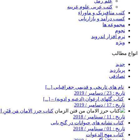
علم رمل
کتب عربی علوم غریبه
کتب متافیزیک و ماوراء
کسب درآمد و بازاریابی
مجموعه ها
نجوم
نرم افزار اندروید
ویژه
انواع مطالب
جدید
پربازدید
تصادفی
نام های تاریخی و قدیمی جغرافیایی [...]
تاریخ : 23 / دسامبر / 2019
کتاب گلهای ارغوان (ادعیه و ادویه) – [...]
تاریخ : 17 / دسامبر / 2019
کتاب حرز الامان مَن فَتَنِ ال
تاریخ : 11 / سپتامبر / 2018
کتاب نشانه های حیوانات در گنج یابی
تاریخ : 01 / سپتامبر / 2018
کتاب مهج الدعوات