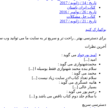
تاریخ : 14 / ژانویه / 2017
کتاب ایران باستان
تاریخ : 26 / نوامبر / 2016
کتاب حل مشکلات
تاریخ : 21 / ژانویه / 2017
بوکمارک کنید
برای دسترسی بهتر , راحت تر و سریع تر به سایت ما می توانید وب سای
آخرین نظرات
امید پورجواد
می گوید :
امید [...]
محمدشهنوازی
می گوید :
سلام بنده محمد شهنوازی فقط بوسیله ا [...]
محمد
می گوید :
سلام تعداد کتاب۶در سایت زیاد نیست [...]
هانیه عسگری
می گوید :
بسیار عالی [...]
رحیم پور
می گوید :
با سلام جلد دوم کتاب ناقص می باشد و [...]
دسترسی سریع