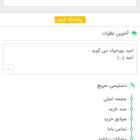
بوکمارک کنید
آخرین نظرات
امید پورجواد
می گوید :
امید [...]
محمدشهنوازی
می گوید :
دسترسی سریع
سلام بنده محمد شهنوازی فقط بوسیله ا [...]
صفحه اصلی
سبد خرید
محمد
می گوید :
سوابق خرید
سلام تعداد کتاب۶در سایت زیاد نیست [...]
تماس باما
مشکلات دانلود