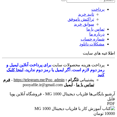
پرداخت
تایید خرید
تراکنش ناموفق
سوابق خرید
تماس با ما
درباره ما
شماره حساب
مشکلات دانلود
اطلاعیه های سایت
پرداخت هزینه محصولات سایت
برای پرداخت آنلاین ایمیل و
رمز دوم لازم است. اگر ایمیل یا رمز دوم ندارید،
اینجا کلیک
کنید
پشتیبانی
تلگرام :
https://telegram.me/Poo_admin
-
فرم
تماس با ما
-
ایمیل
pooyafile.ir@gmail.com
آرشیو بایگانی‌ها فلزیاب دیجیتال MG 1000 - فروشگاه آنلاین پویا
فایل
PDF
10000 تومان