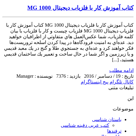
کتاب آموزش کار با فلزیاب دیجیتال MG 1000
کتاب آموزش کار با فلزیاب دیجیتال MG 1000 کتاب آموزش کار با
فلزیاب دیجیتال MG 1000 فلزياب چیست و کار با فلزیاب با بیان
كلمه فلزياب، شما عكس‌العمل‌ هاي متفاوتي از اطرافیان خواهيد
ديد. عده‌اي به امنيت فرودگاه‌ها در پيدا كردن اسلحه تروريست‌ها
فكر خواهند كرد و عده‌اي به جستجوي طلا و گنج در يك معبد قديمي
و یا زیرزمین و اگر شما در حال ساخت و تعمير يك ساختمان قديمي
هستيد، [...]
ادامه مطلب
تاریخ : 19 / دسامبر / 2016
بازدید : 7376
نویسنده : Manager
کانال تلگرام
پیج اینستاگرام
تبلیغات متنی
این
موضوعات
باستان شناسی
کتب عربی دفینه شناسی
ترفندها