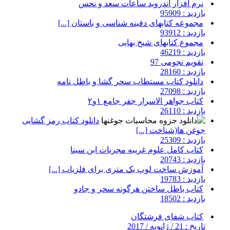
نرم افزار اندروید ساعات سعد و نحس
بازدید : 95909
مجموعه کتابهای دفینه شناسی و باستان [...]
بازدید : 93912
مجموع کتابهای شیخ بهایی
بازدید : 46219
تقویم نجومی 97
بازدید : 28160
دانلود کتاب مستطاب سحر گشا و باطل نامه
بازدید : 27098
کتاب جواهر الاسرار جفر جامع ۱و۲
بازدید : 26110
دانلود کتاب رمز گشایی
جوغن ها(شناخت [...]
بازدید : 25309
کتاب کامل علوم غریبه مجربات ابن سینا
بازدید : 20743
آموزش ساخت لوپ یک متری برای فلزیاب [...]
بازدید : 19783
کتاب باطل ساختن هرگونه سحر و جادو
بازدید : 18502
کتاب شفای فرشتگان
تاریخ : 21 / ژانویه / 2017