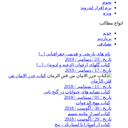
نجوم
نرم افزار اندروید
ویژه
انواع مطالب
جدید
پربازدید
تصادفی
نام های تاریخی و قدیمی جغرافیایی [...]
تاریخ : 23 / دسامبر / 2019
کتاب گلهای ارغوان (ادعیه و ادویه) – [...]
تاریخ : 17 / دسامبر / 2019
کتاب حرز الامان مَن
فَتَنِ الزَّمان
تاریخ : 11 / سپتامبر / 2018
کتاب نشانه های حیوانات در گنج یابی
تاریخ : 01 / سپتامبر / 2018
کتاب مهج الدعوات
تاریخ : 30 / آگوست / 2018
کتاب اسرار مانیه تیسم
تاریخ : 29 / آگوست / 2018
کتاب از آستارا تا استارباد – پنج