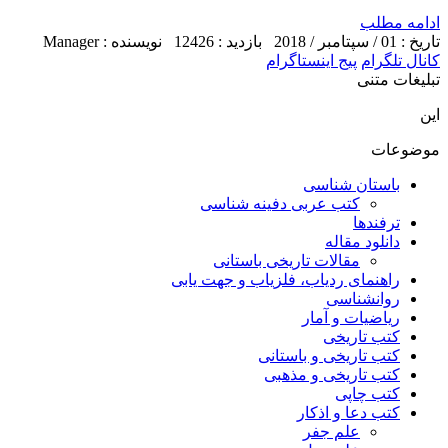
ادامه مطلب
تاریخ : 01 / سپتامبر / 2018
بازدید : 12426
نویسنده : Manager
کانال تلگرام
پیج اینستاگرام
تبلیغات متنی
این
موضوعات
باستان شناسی
کتب عربی دفینه شناسی
ترفندها
دانلود مقاله
مقالات تاریخی باستانی
راهنمای ردیاب، فلزیاب و جهت یابی
روانشناسی
ریاضیات و آمار
کتب تاریخی
کتب تاریخی و باستانی
کتب تاریخی و مذهبی
کتب چاپی
کتب دعا و اذکار
علم جفر