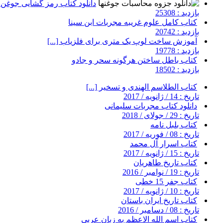
دانلود کتاب رمز گشایی جوغن ه
بازدید : 25308
کتاب کامل علوم غریبه مجربات ابن سینا
بازدید : 20742
آموزش ساخت لوپ یک متری برای فلزیاب [...]
بازدید : 19778
کتاب باطل ساختن هرگونه سحر و جادو
بازدید : 18502
کتاب الطلاسم الهندی و تسخیر [...]
تاریخ : 14 / ژانویه / 2017
دانلود کتاب مجربات سلیمانی
تاریخ : 29 / جولای / 2018
کتاب بلبل نامه
تاریخ : 08 / فوریه / 2017
کتاب اسرار آل محمد
تاریخ : 15 / ژانویه / 2017
کتاب تاریخ طاهریان
تاریخ : 19 / نوامبر / 2016
کتاب جفر 15 خطی
تاریخ : 10 / ژانویه / 2017
کتاب تاریخ ایران باستان
تاریخ : 08 / دسامبر / 2016
کتاب اسم الله الاعظم به زبان عربی