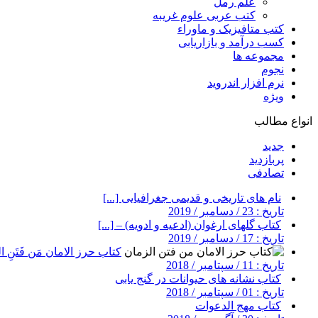
علم رمل
کتب عربی علوم غریبه
کتب متافیزیک و ماوراء
کسب درآمد و بازاریابی
مجموعه ها
نجوم
نرم افزار اندروید
ویژه
انواع مطالب
جدید
پربازدید
تصادفی
نام های تاریخی و قدیمی جغرافیایی [...]
تاریخ : 23 / دسامبر / 2019
کتاب گلهای ارغوان (ادعیه و ادویه) – [...]
تاریخ : 17 / دسامبر / 2019
کتاب حرز الامان مَن فَتَنِ ال
تاریخ : 11 / سپتامبر / 2018
کتاب نشانه های حیوانات در گنج یابی
تاریخ : 01 / سپتامبر / 2018
کتاب مهج الدعوات