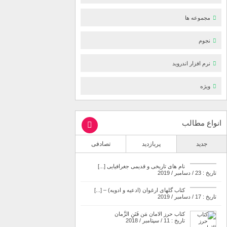
مجموعه ها
نجوم
نرم افزار اندروید
ویژه
انواع مطالب
جدید
پربازدید
تصادفی
نام های تاریخی و قدیمی جغرافیایی [...]
تاریخ : 23 / دسامبر / 2019
کتاب گلهای ارغوان (ادعیه و ادویه) – [...]
تاریخ : 17 / دسامبر / 2019
کتاب حرز الامان مَن فَتَنِ الزَّمان
تاریخ : 11 / سپتامبر / 2018